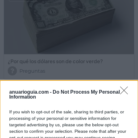
¿Por qué los dólares son de color verde?
Preguntas
anuarioguia.com -
Do Not Process My Personal
2021
OCT 9
Information
If you wish to opt-out of the sale, sharing to third parties, or
processing of your personal or sensitive information for
targeted advertising by us, please use the below opt-out
section to confirm your selection. Please note that after your
opt-out request is processed you may continue seeing