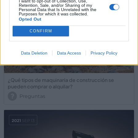
I want to opt-out of Collection, Use,
Retention, Sale, and/or Sharing of my
Personal Data that Is Unrelated with the
Purposes for which it was collected.
2021
SEP 22
Opted Out
CONFIRM
Data Deletion
Data Access
Privacy Policy
¿Qué tipos de maquinaria de construcción se
pueden comprar o alquilar?
Preguntas
2021
SEP 13