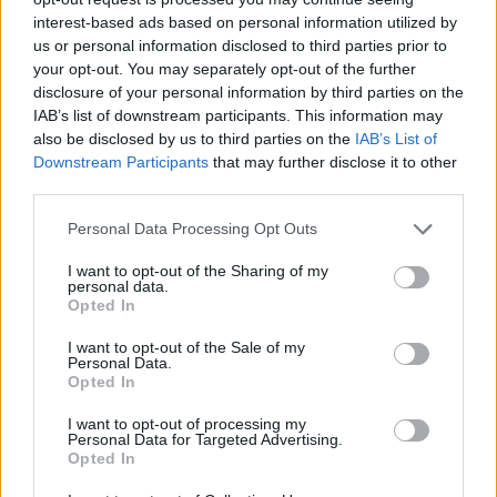
interest-based ads based on personal information utilized by
us or personal information disclosed to third parties prior to
your opt-out. You may separately opt-out of the further
¿Por qué en Inglaterra conducen por la izquierda?
disclosure of your personal information by third parties on the
Preguntas
IAB’s list of downstream participants. This information may
also be disclosed by us to third parties on the
IAB’s List of
Downstream Participants
that may further disclose it to other
third parties.
2021
SEP 27
Personal Data Processing Opt Outs
I want to opt-out of the Sharing of my
personal data.
Opted In
I want to opt-out of the Sale of my
Personal Data.
Opted In
I want to opt-out of processing my
¿Cómo limpiar correctamente el acero inoxidable?
Personal Data for Targeted Advertising.
Opted In
Preguntas