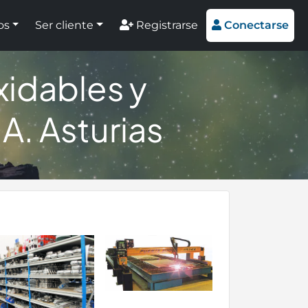
os
Ser cliente
Registrarse
Conectarse
idables y
A. Asturias