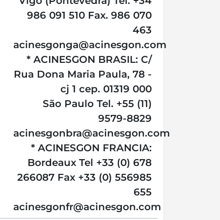
Vigo (Pontevedra) Tel. +34
986 091 510 Fax. 986 070
463
acinesgonga@acinesgon.com
* ACINESGON BRASIL: C/
Rua Dona Maria Paula, 78 -
cj 1 cep. 01319 000
São Paulo Tel. +55 (11)
9579-8829
acinesgonbra@acinesgon.com
* ACINESGON FRANCIA:
Bordeaux Tel +33 (0) 678
266087 Fax +33 (0) 556985
655
acinesgonfr@acinesgon.com