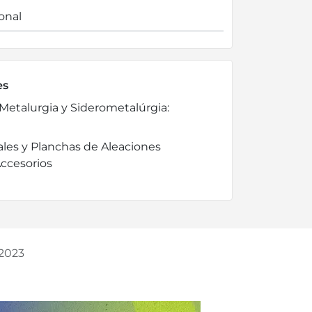
onal
es
Metalurgia y Siderometalúrgia:
les y Planchas de Aleaciones
Accesorios
2023