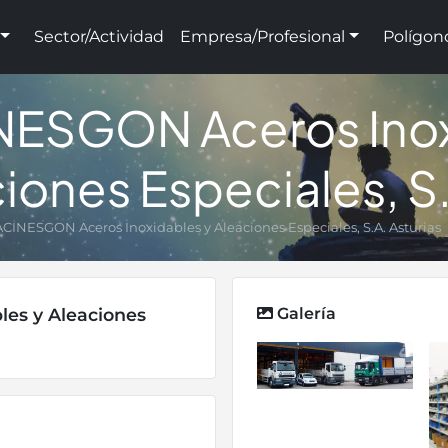
Sector/Actividad
Empresa/Profesional
Polígon
NESGON Aceros Inox
iones Especiales, S.
ACINESGON Aceros Inoxidables y Aleaciones Especiales, S.A. Asturias
es y Aleaciones
Galería