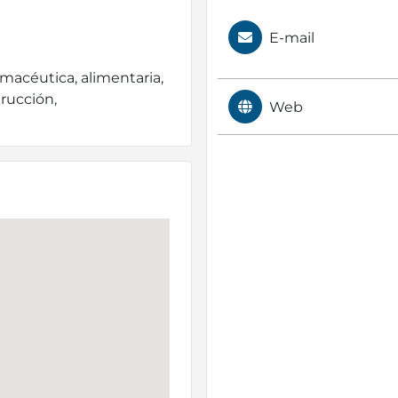
E-mail
rmacéutica, alimentaria,
trucción,
Web