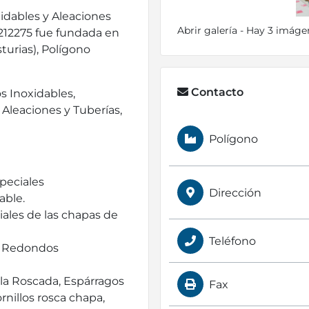
dables y Aleaciones
Abrir galería - Hay 3 imáge
9212275 fue fundada en
turias), Polígono
Contacto
s Inoxidables,
Aleaciones y Tuberías,
Polígono
peciales
Dirección
able.
iales de las chapas de
Teléfono
os Redondos
rilla Roscada, Espárragos
Fax
ornillos rosca chapa,