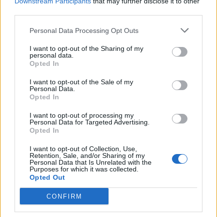
Downstream Participants
that may further disclose it to other
18005 Granada ciudad (Granada)
third parties.
Coordenadas geográficas:
Latitud: 37.1729635, longitud: -3.5997206
Personal Data Processing Opt Outs
I want to opt-out of the Sharing of my
personal data.
Opted In
Región
I want to opt-out of the Sale of my
España
Personal Data.
Opted In
Andalucía
Granada
I want to opt-out of processing my
Personal Data for Targeted Advertising.
Granada
Opted In
I want to opt-out of Collection, Use,
Retention, Sale, and/or Sharing of my
Personal Data that Is Unrelated with the
Contacto
Purposes for which it was collected.
Opted Out
Dirección
CONFIRM
Calle Acera del Darro, 2 2º