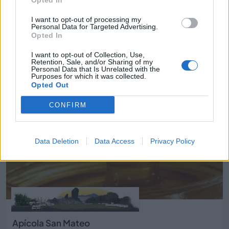
Opted In
I want to opt-out of processing my
Alfaship Ship&Offshore Agency, S.L.
Personal Data for Targeted Advertising.
Opted In
Las Palmas de Gran Canaria (Las Palmas)
I want to opt-out of Collection, Use,
Ver más
Retention, Sale, and/or Sharing of my
Personal Data that Is Unrelated with the
6611
Purposes for which it was collected.
Opted Out
CONFIRM
Data Deletion
Data Access
Privacy Policy
Apícola San Mateo