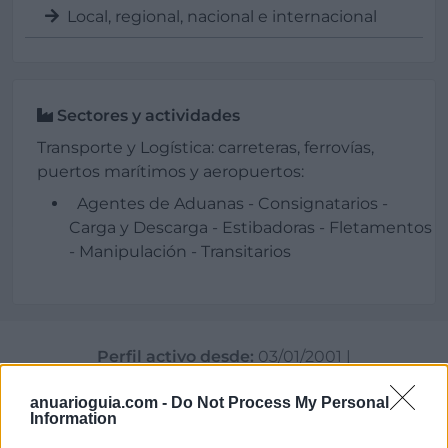
Local, regional, nacional e internacional
Sectores y actividades
Transporte y Logística: carreteras, ferrovías,
puertos marítimos y aeropuertos:
Agentes de Aduanas - Consignatarios -
Carga y Descarga - Estibadoras - Fletamentos
- Manipulación - Transitarios
Perfil activo desde:
03/01/2001
|
Última actualización:
25/10/2023
anuarioguia.com -
Do Not Process My Personal
Information