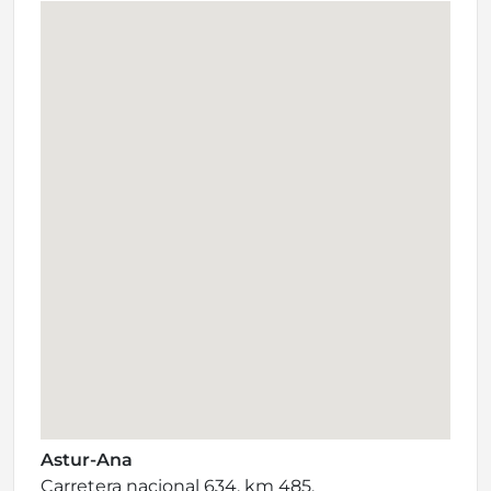
Astur-Ana
Carretera nacional 634, km 485,