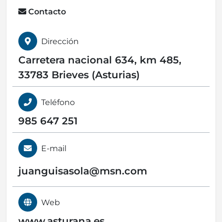
Contacto
Dirección
Carretera nacional 634, km 485,
33783 Brieves (Asturias)
Teléfono
985 647 251
E-mail
juanguisasola@
msn.com
Web
www.asturana.es