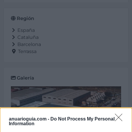
Región
España
Cataluña
Barcelona
Terrassa
Galería
anuarioguia.com -
Do Not Process My Personal
Information