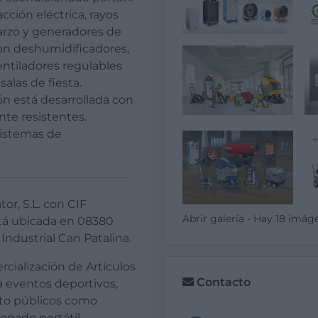
cción eléctrica, rayos
uarzo y generadores de
con deshumidificadores,
entiladores regulables
alas de fiesta.
ón está desarrollada con
te resistentes.
sistemas de
r, S.L. con CIF
Abrir galería - Hay 18 imág
tá ubicada en 08380
Industrial Can Patalina.
rcialización de Artículos
Contacto
a eventos deportivos,
anto públicos como
onado portátil,