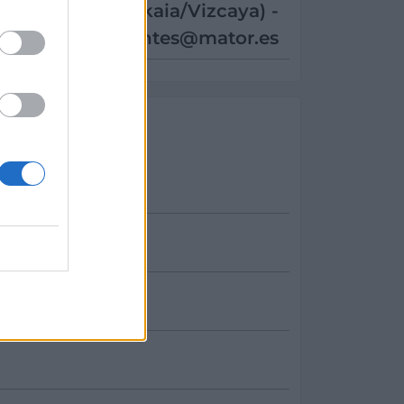
(Bizkaia/Vizcaya) -
clientes@mator.es
a
guez