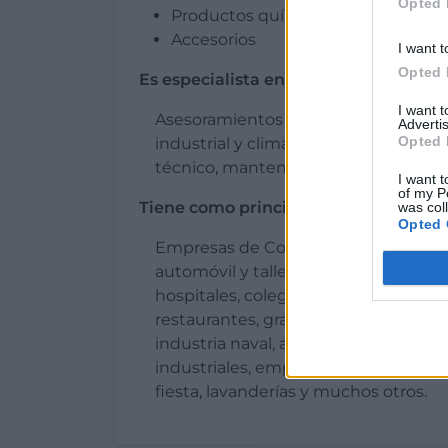
Opted 
Productos químicos
Accesorios
I want t
Opted 
Es especialista en:
I want 
Asesoramientos y distribución de ma
Advertis
Opted 
industrial y climatización. Puesta a
técnico, mantenimiento preventivo
I want t
of my P
Tiene como principales clientes a:
was col
Opted 
Empresas de Construcción, ingeniería
automóvil y talleres del metal, industr
hospitales, colegios de enseñanza y 
restaurantes, grandes superficies, ce
industria naval, astilleros, industria 
industriales, empresas de cátering, g
fiesta, lavanderías y muchos otros.