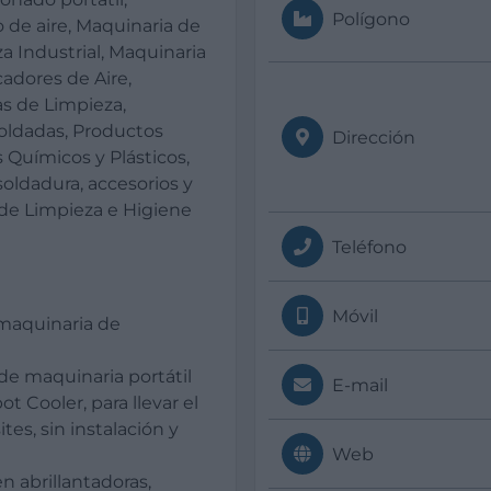
Polígono
o de aire, Maquinaria de
a Industrial, Maquinaria
adores de Aire,
as de Limpieza,
oldadas, Productos
Dirección
Químicos y Plásticos,
soldadura, accesorios y
de Limpieza e Higiene
Teléfono
Móvil
 maquinaria de
e maquinaria portátil
E-mail
 Cooler, para llevar el
es, sin instalación y
Web
 abrillantadoras,