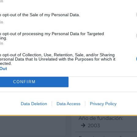
In
o opt-out of the Sale of my Personal Data.
In
to opt-out of processing my Personal Data for Targeted
quinaria de limpieza
ing.
In
Datos
punto, asesoramiento
o opt-out of Collection, Use, Retention, Sale, and/or Sharing
Asesor Comercial:
ersonal Data that Is Unrelated with the Purposes for which it
lected.
Marcos Jerez Orteg
Out
s, talleres del
Atención al cliente:
CONFIRM
ias, edificios públicos,
Antonio Leal Rodrí
universidades, hoteles,
ntros comerciales,
CIF:
Data Deletion
Data Access
Privacy Policy
alimentaria, cocinas
B63011605
imnasios, salas de
Año de fundación:
2003