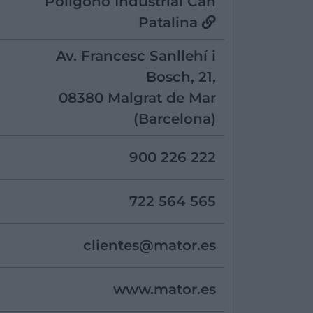
Polígono Industrial Can
Patalina
Av. Francesc Sanllehí i
Bosch, 21,
08380 Malgrat de Mar
(Barcelona)
900 226 222
722 564 565
clientes@
mator.es
www.mator.es