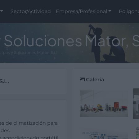
Sector/Actividad
Empresa/Profesional
Polígon
 Soluciones Mator, S
ipos y Soluciones Mator, S.L.
Galería
S.L.
s de climatización para
ades.
e acondicionado portátil