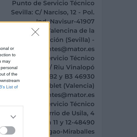
Punto de Servicio Técnico
Sevilla: C/ Narciso, 12 - Pol.
Ind. Navisur-41907
Valencina de la
Concepción (Sevilla) -
clientes@mator.es
sonal or
ection to
Punto de Servicio Técnico
ou may
Valencia: C/ Riu Vinalopó
 personal
out of the
15, Nave B2 y B3 46930
 downstream
Quart de Poblet (Valencia)
B’s List of
- clientes@mator.es
Punto de Servicio Técnico
Bizkaia: Barrio de Usila, 4
pabellón 11 y 12-48490
Ugao-Miraballes