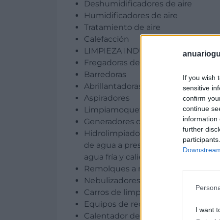
Deshumidificadores de aire
Humidificadores de aire
Tratamiento de aire
Calefacción
LIMPIEZA INDUSTRIAL
anuariogu
Fregadoras de pavimentos
Barredoras
If you wish 
Abrillantadoras Pulidoras rotativas
sensitive in
Aspiradores
confirm you
continue se
Limpiamoquetas
information 
Generadores de vapor
further disc
Hidrolimpiadoras de agua fría y cal
participants
de agua a presión agua caliente y 
Downstream 
agua fría y caliente
Remolques a medida y Configuraci
Nebulizadores espuma y spray
Persona
Carros de limpieza
Equipos de reciclado de agua
I want t
Calentador de agua independient