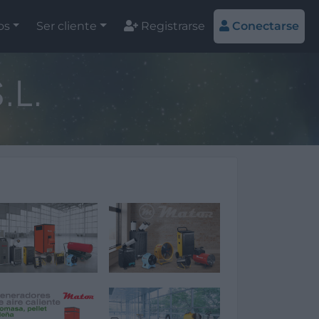
os
Ser cliente
Registrarse
Conectarse
.L.