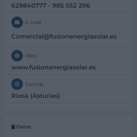
629840777 - 985 552 296
E-mail
Comercial@
fusionenergiasolar.es
Web
www.fusionenergiasolar.es
Central
Riosa (Asturias)
Datos