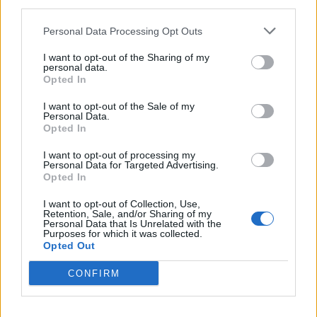
third parties.
E-mail
Personal Data Processing Opt Outs
info@
lafactoriagrafica.com
I want to opt-out of the Sharing of my
personal data.
Opted In
Web
I want to opt-out of the Sale of my
Personal Data.
www.lafactoriagrafica.com
Opted In
I want to opt-out of processing my
Personal Data for Targeted Advertising.
Opted In
Datos
I want to opt-out of Collection, Use,
Retention, Sale, and/or Sharing of my
Personal Data that Is Unrelated with the
Ceo empresa:
Purposes for which it was collected.
esteban gon
Opted Out
CONFIRM
CIF:
B95637427