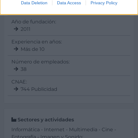
Siglas / Anagrama:
Data Deletion
Data Access
Privacy Policy
LFG
Año de fundación:
2011
Experiencia en años:
Más de 10
Número de empleados:
38
CNAE:
744 Publicidad
Sectores y actividades
Informática - Internet - Multimedia - Cine -
Fotografía - Imagen y Sonido: