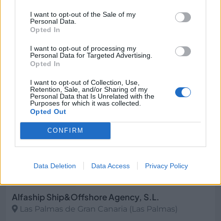
Canaria (Las)
I want to opt-out of the Sale of my
Personal Data.
Opted In
I want to opt-out of processing my
5282
Personal Data for Targeted Advertising.
Opted In
I want to opt-out of Collection, Use,
Retention, Sale, and/or Sharing of my
Personal Data that Is Unrelated with the
Purposes for which it was collected.
Opted Out
CONFIRM
Data Deletion
Data Access
Privacy Policy
Alfaship Ship&Offshore Agency, S.L.
Las Palmas de Gran Canaria (Las Palmas)