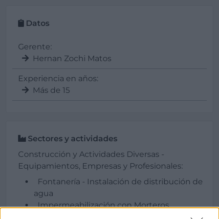
Datos
Gerente:
Hernan Zochi Matos
Experiencia en años:
Más de 15
Sectores y actividades
Construcción y Actividades Diversas -
Equipamientos, Empresas y Profesionales:
Fontanería - Instalación de distribución de
agua
Impermeabilización con Morteros