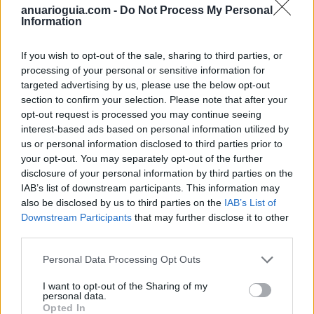
anuarioguia.com -
Do Not Process My Personal
Medio Ambiente - Depuración de Aguas,
Information
Equipamiento, Limpieza, Maquinaria y
Servicios:
If you wish to opt-out of the sale, sharing to third parties, or
Desatascos y Limpiezas de Fosas Sépticas
processing of your personal or sensitive information for
targeted advertising by us, please use the below opt-out
Limpieza de arquetas, aljibes, colectores,
section to confirm your selection. Please note that after your
galerías, pozos y fosas sépticas
opt-out request is processed you may continue seeing
interest-based ads based on personal information utilized by
us or personal information disclosed to third parties prior to
your opt-out. You may separately opt-out of the further
disclosure of your personal information by third parties on the
Perfil activo desde:
05/08/2020
|
IAB’s list of downstream participants. This information may
Última actualización:
25/10/2023
also be disclosed by us to third parties on the
IAB’s List of
Downstream Participants
that may further disclose it to other
third parties.
Personal Data Processing Opt Outs
Empresas destacadas
I want to opt-out of the Sharing of my
personal data.
en Palmas de Gran
Opted In