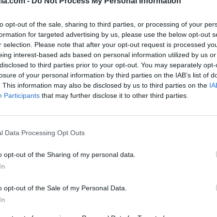
ia.com -
Do Not Process My Personal Information
Informática - Internet - 
Imagen y Sonido:
to opt-out of the sale, sharing to third parties, or processing of your per
sidades,
formation for targeted advertising by us, please use the below opt-out s
Consumibles Infor
r selection. Please note that after your opt-out request is processed y
Máquinas de Impre
eing interest-based ads based on personal information utilized by us or
Multifunción
disclosed to third parties prior to your opt-out. You may separately opt-
losure of your personal information by third parties on the IAB’s list of
Servicios Empresariales:
. This information may also be disclosed by us to third parties on the
IA
Participants
that may further disclose it to other third parties.
Equipamiento Integ
l Data Processing Opt Outs
o opt-out of the Sharing of my personal data.
In
o opt-out of the Sale of my Personal Data.
In