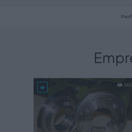
Perf
Empr
38