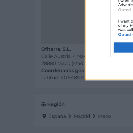
I want 
Advertis
Opted 
I want t
of my P
was col
Opted 
Ofiterra, S.L.
Calle Austria, 4 Nave
28880 Meco (Madrid)
Coordenadas geográficas:
Latitud: 40.5485745, longitud: -3.33
Región
España
Madrid
Meco