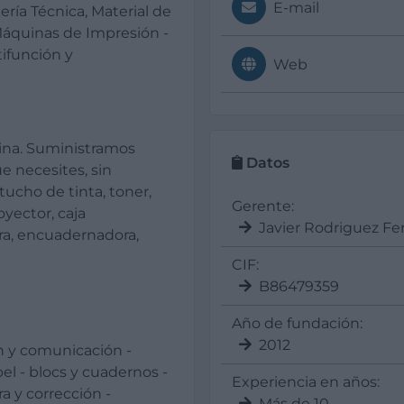
E-mail
ería Técnica, Material de
Máquinas de Impresión -
ifunción y
Web
cina. Suministramos
Datos
e necesites, sin
tucho de tinta, toner,
Gerente:
oyector, caja
Javier Rodriguez F
ora, encuadernadora,
CIF:
B86479359
Año de fundación:
2012
n y comunicación -
pel - blocs y cuadernos -
Experiencia en años:
ra y corrección -
Más de 10