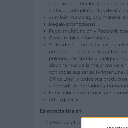
adhesivos - artículos generales de of
archivo - complementos de oficina 
Suministro a colegios y material es
Regalo promocional
Papel multifunción y Papelería eco
Consumibles informáticos
Sellos de caucho: Fabricamos sell
gris (olor neutro) y sellos automá
polímero resistente a cualquier ti
disponemos de la mejor marca en s
con todas sus series (Printer Line, 
Office Line), y todos sus product
almohadillas, fechadores, numeradore
Informática: impresoras y consumi
Artes gráficas
Es especialista en:
Material de oficina, papelería ecológi