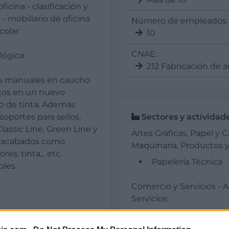
icina - clasificación y
- mobiliario de oficina
Número de empleados:
colar
10
CNAE:
lógica
212 Fabricación de a
os manuales en caucho
ticos en un nuevo
po de tinta. Además
Sectores y actividad
oportes para sellos,
Classic Line, Green Line y
Artes Gráficas, Papel y 
os acabados como
Maquinaria, Productos y
s, tinta,.. etc.
Papelería Técnica
bles
Comercio y Servicios - A
Servicios:
Material de Oficina
ca e informática.