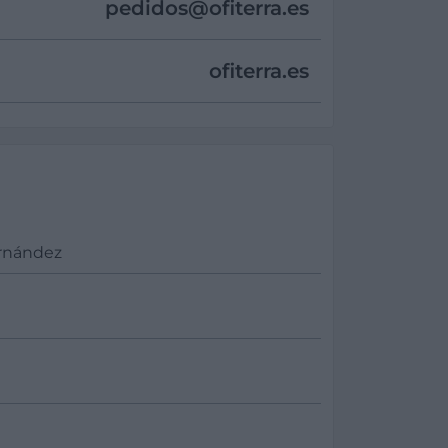
pedidos@
ofiterra.es
ofiterra.es
ernández