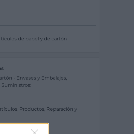
rtículos de papel y de cartón
es
Cartón - Envases y Embalajes,
 Suministros:
rtículos, Productos, Reparación y