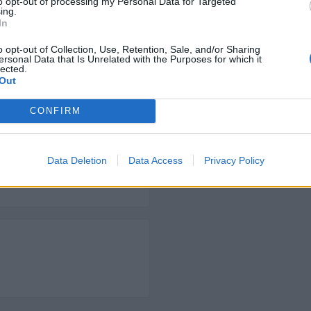
to opt-out of processing my Personal Data for Targeted
ing.
In
o opt-out of Collection, Use, Retention, Sale, and/or Sharing
ersonal Data that Is Unrelated with the Purposes for which it
lected.
Out
CONFIRM
Data Deletion
Data Access
Privacy Policy
63044000000173