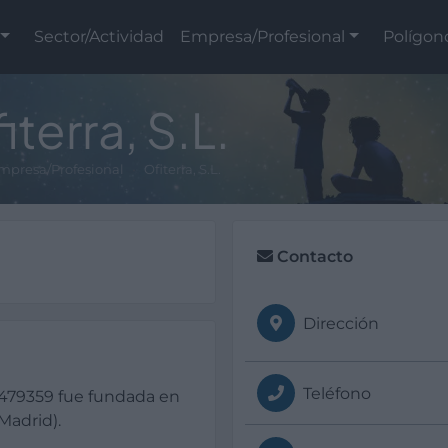
Sector/Actividad
Empresa/Profesional
Polígon
iterra, S.L.
mpresa/Profesional
Ofiterra, S.L.
Contacto
Dirección
Teléfono
86479359 fue fundada en
Madrid).