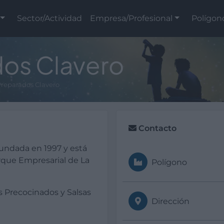
Sector/Actividad
Empresa/Profesional
Polígon
os Clavero
reparados Clavero
Contacto
undada en 1997 y está
rque Empresarial de La
Polígono
s Precocinados y Salsas
Dirección