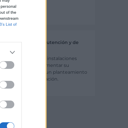
ou may
os
 personal
s
out of the
 downstream
B’s List of
aria, medios de manutención y de
mplias y renovadas instalaciones
naria precisa para aumentar su
ión, siempre desde un planteamiento
concepción y elaboración.