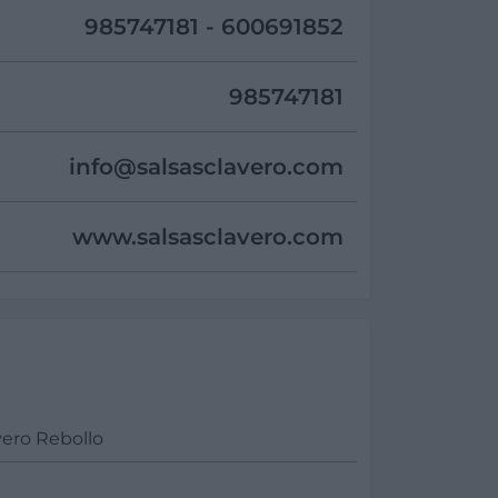
985747181 - 600691852
985747181
info@
salsasclavero.com
www.salsasclavero.com
vero Rebollo