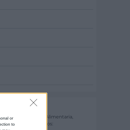
es
 Lácteos, Industria Alimentaria,
sonal or
rvicios, Equipamientos:
ection to