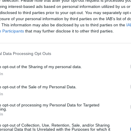
r selection. Please note that after your opt-out request is processed y
Platos Precocinad
eing interest-based ads based on personal information utilized by us or
ve, salsa picante
Salsas y Preparado
disclosed to third parties prior to your opt-out. You may separately opt-
y miel), salsa de adobo y
losure of your personal information by third parties on the IAB’s list of
lsa de queso cabrales, Salsa
. This information may also be disclosed by us to third parties on the
IA
o picón entre otros
Participants
that may further disclose it to other third parties.
Instalaciones, maquin
producción:
:
l Data Processing Opt Outs
 vigilamos
Disponemos de unas a
oductos: especias,
dotadas con la maqui
o opt-out of the Sharing of my personal data.
a máxima calidad y
capacidad de producc
In
artesano en cuanto a 
o opt-out of the Sale of my Personal Data.
In
cio, Asadores de
to opt-out of processing my Personal Data for Targeted
ing.
In
o opt-out of Collection, Use, Retention, Sale, and/or Sharing
ersonal Data that Is Unrelated with the Purposes for which it