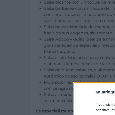
Salsa picante con un toque de mie
Salsa barbacoa con un toque de mie
contiene azúcares añadidos lo que
salsa barbacoa con miel con menos 
Salsa brava elaborada de manera tra
hacía en sus orígenes, sin tomate.
Salsa Adobo y guiso ideal para mar
gran variedad de especias y hierba
blanco superior.
Salsa alioli elaborada con ajo natura
elaborar la famosa receta de las pata
Salsa de queso cabrales, elaborad
auténtico queso cabrales D.O.P, sin
Mojo picón auténtica receta tradici
con vinagre de manzana.
anuariogu
Salsa a la sidra elaborada con vina
asturiana natural.
If you wish 
sensitive in
Es especialista en: