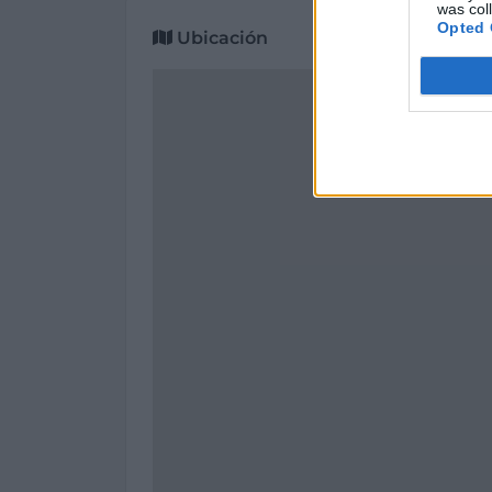
was col
Opted 
Ubicación