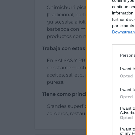
confirm you
continue se
Chimichurri picante, chimichurri sua
information 
(tradicional, barbacoa y con mostaza 
further disc
guiso, salsa alioli, salsa a la sidra, sa
participants
barbacoa con miel, salsa brava y moj
Downstream 
productos con nuevas recetas.
Trabaja con estas materias primas:
Persona
En SALSAS Y PREPARADOS CLAVERO,
constantemente la calidad de los pr
I want t
aceites, sal, etc., para que sean de l
Opted 
pureza.
I want t
Tiene como principales clientes a:
Opted 
Grandes superficies, pequeño comer
I want 
Advertis
corderos, restaurantes y particulares
Opted 
I want t
of my P