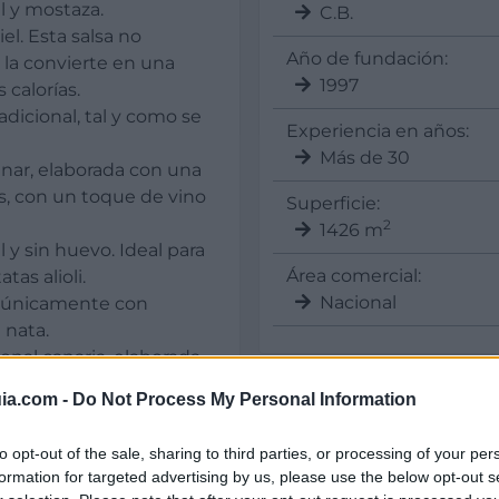
l y mostaza.
C.B.
l. Esta salsa no
Año de fundación:
 la convierte en una
1997
calorías.
dicional, tal y como se
Experiencia en años:
Más de 30
inar, elaborada con una
s, con un toque de vino
Superficie:
2
1426 m
l y sin huevo. Ideal para
Área comercial:
tas alioli.
Nacional
a únicamente con
 nata.
onal canaria, elaborada
ia.com -
Do Not Process My Personal Information
gre de manzana y sidra
Sectores y actividad
Alimentación y Bebidas -
to opt-out of the sale, sharing to third parties, or processing of your per
Gourmet, Productos, Se
formation for targeted advertising by us, please use the below opt-out s