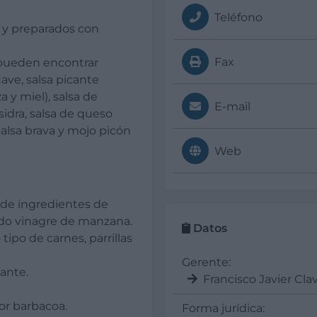
Teléfono
s y preparados con
Fax
 pueden encontrar
ave, salsa picante
 y miel), salsa de
E-mail
a sidra, salsa de queso
salsa brava y mojo picón
Web
 de ingredientes de
ndo vinagre de manzana.
Datos
ipo de carnes, parrillas
Gerente:
ante.
Francisco Javier Cla
or barbacoa.
Forma jurídica: