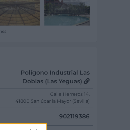
enes
Polígono Industrial Las
Doblas (Las Yeguas)
Calle Herreros 14,
41800 Sanlúcar la Mayor (Sevilla)
902119386