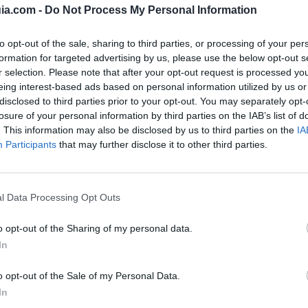
 posibles.
ia.com -
Do Not Process My Personal Information
ontamos con un equipo
E-mail
dáfrica, formados de
to opt-out of the sale, sharing to third parties, or processing of your per
ue son capaces de
formation for targeted advertising by us, please use the below opt-out s
ación en un breve
r selection. Please note that after your opt-out request is processed y
Web
as garantías.
eing interest-based ads based on personal information utilized by us or
disclosed to third parties prior to your opt-out. You may separately opt-
losure of your personal information by third parties on the IAB’s list of
. This information may also be disclosed by us to third parties on the
IA
Participants
that may further disclose it to other third parties.
Datos
Administrador:
l Data Processing Opt Outs
Clemente Cabero A
CIF:
o opt-out of the Sharing of my personal data.
ombrillas de brezo
B91697607
In
Siglas / Anagrama:
o opt-out of the Sale of my Personal Data.
TEJRUS
In