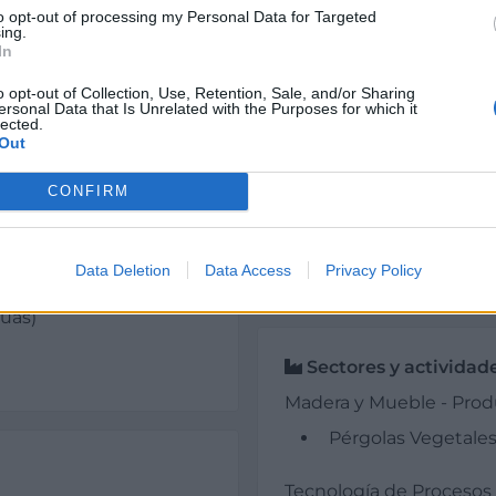
Año de fundación:
to opt-out of processing my Personal Data for Targeted
ing.
2007
In
Experiencia en años:
, fabricantes de
o opt-out of Collection, Use, Retention, Sale, and/or Sharing
ersonal Data that Is Unrelated with the Purposes for which it
Más de 15
inguitos, arquitectos,
lected.
Out
Área comercial:
Nacional e internaci
CONFIRM
Exportaciones:
Portugal
Data Deletion
Data Access
Privacy Policy
s, S.L.
guas)
Sectores y actividad
Madera y Mueble - Produ
Pérgolas Vegetales
Tecnología de Procesos 