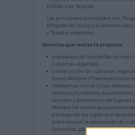
Doblas (Las Yeguas).
Las principales actividades son Pérg
Pérgolas de Junco y Cubiertas rústic
y Tejados vegetales.
Servicios que realiza la empresa:
Instalación de Sombrillas de todo ti
cubiertas vegetales.
Construcción de cubiertas vegeta
Junco Africano (Thammochortus In
Trabajamos con el Junco Africano, 
resistencia y belleza. Actualmente,
techado y aislamiento de lugares d
Africano ha venido proporcionando
a lo largo de los siglos que lleva s
material para la elaboración de cub
Sombrillas, pérgolas, techados de h