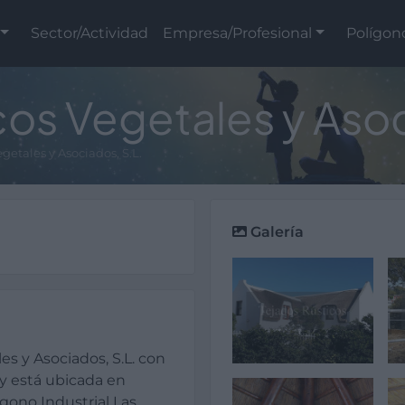
Sector/Actividad
Empresa/Profesional
Polígon
cos Vegetales y Asoc
getales y Asociados, S.L.
Galería
s y Asociados, S.L. con
y está ubicada en
ígono Industrial Las