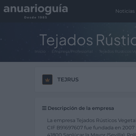
Noticias
Tejados Rústi
Inicio
Empresa/Profesional
Tejados Rústicos Ve
TEJRUS
Descripción de la empresa
La empresa Tejados Rústicos Vegetale
CIF B91697607 fue fundada en 2007 
41800 Sanlúcar la Mayor (Sevilla), Pol