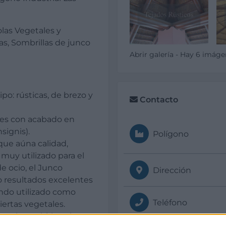
olas Vegetales y
as, Sombrillas de junco
Abrir galería - Hay 6 imág
po: rústicas, de brezo y
Contacto
les con acabado en
signis).
Polígono
que aúna calidad,
 muy utilizado para el
e ocio, el Junco
Dirección
 resultados excelentes
iendo utilizado como
Teléfono
iertas vegetales.
oteles o chiringuitos,