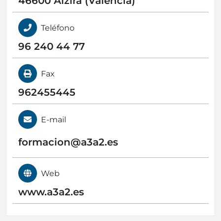
46600 Alzira (Valencia)
Teléfono
96 240 44 77
Fax
962455445
E-mail
formacion@
a3a2.es
Web
www.a3a2.es