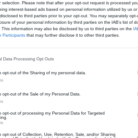
r selection. Please note that after your opt-out request is processed y
eing interest-based ads based on personal information utilized by us or
Área comercial:
disclosed to third parties prior to your opt-out. You may separately opt-
Nacional
losure of your personal information by third parties on the IAB’s list of
. This information may also be disclosed by us to third parties on the
IA
Participants
that may further disclose it to other third parties.
Sectores y actividad
Alimentación y Bebidas -
l Data Processing Opt Outs
Gourmet, Productos, Se
o opt-out of the Sharing of my personal data.
Alimentos ecológi
In
Bombones y Chocol
o opt-out of the Sale of my Personal Data.
In
to opt-out of processing my Personal Data for Targeted
ing.
In
o opt-out of Collection, Use, Retention, Sale, and/or Sharing