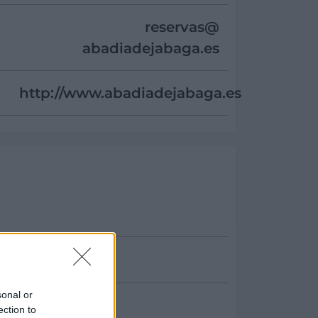
reservas@
abadiadejabaga.es
http://www.abadiadejabaga.es
sonal or
ection to
baga