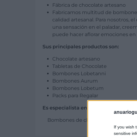
Fábrica de chocolate artesano
Fabricamos multitud de bombones
calidad artesanal. Para nosotros, el
una sensación en el paladar, cree
puede hacer aflorar emociones en e
Sus principales productos son:
Chocolate artesano
Tabletas de Chocolate
Bombones Lobetanni
Bombones Aurum
Bombones Lobetum
Packs para Regalar
Es especialista en:
anuariogu
Bombones de chocolate de calidad a
If you wish 
sensitive in