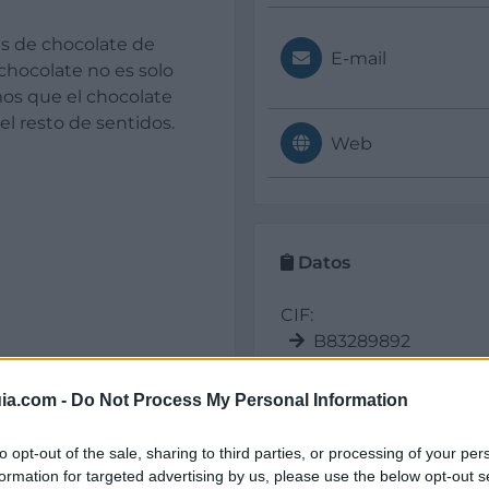
 de chocolate de
E-mail
 chocolate no es solo
mos que el chocolate
l resto de sentidos.
Web
Datos
CIF:
B83289892
Año de fundación:
ia.com -
Do Not Process My Personal Information
2012
rtesanal
to opt-out of the sale, sharing to third parties, or processing of your per
Pertenece a:
formation for targeted advertising by us, please use the below opt-out s
Grupo Abadía de Ja