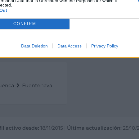
ersonal Data that Is Unrelated with the Purposes for which it
lected.
Out
CONFIRM
 -2.26457250317992
Data Deletion
Data Access
Privacy Policy
uenca
Fuentenava
fil activo desde:
18/11/2015
|
Última actualización:
25/10/