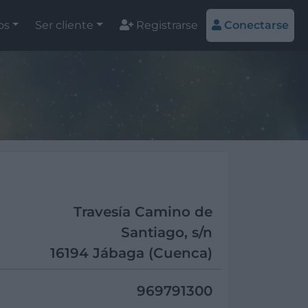
os
Ser cliente
Registrarse
Conectarse
Travesía Camino de
Santiago, s/n
16194 Jábaga (Cuenca)
969791300