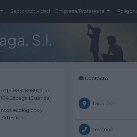
Sector/Actividad
Empresa/Profesional
Polígon
ga, S.l.
S.l.
Contacto
on CIF B83289892 fue
6194 Jábaga (Cuenca).
Dirección
entos ecológicos y
Artesanal.
Teléfono