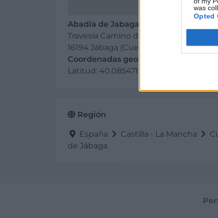
of my P
was col
Opted 
Abadía de Jabaga, S.l.
Travesía Camino de Santiago, s/n
16194 Jábaga (Cuenca)
Coordenadas geográficas:
Latitud: 40.08547169955059, longitud:
Región
España
Castilla - La Mancha
C
de Jábaga
Per