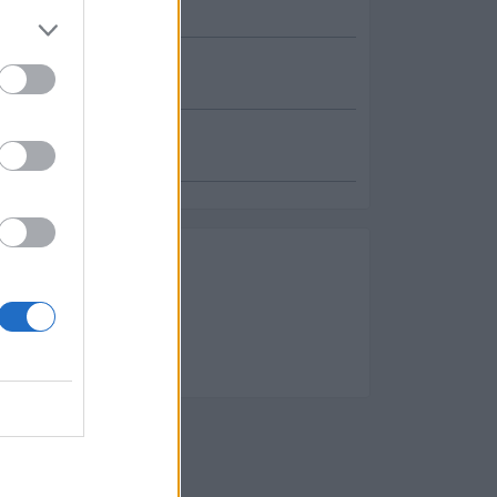
onal
es
a y Alta Tecnología:
os y Electrónicos