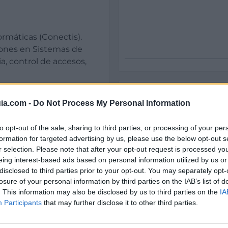
rmáticas (Conectis).
ones en Sistemas de
, control de accesos,
 y la canalización de
Datos
ia.com -
Do Not Process My Personal Information
 industria.
s, Accesorios de
CIF:
to opt-out of the sale, sharing to third parties, or processing of your per
B-28262822
formation for targeted advertising by us, please use the below opt-out s
mbas, Motores.
r selection. Please note that after your opt-out request is processed y
Forma jurídica:
dual: Protección de la
eing interest-based ads based on personal information utilized by us or
S.L.
disclosed to third parties prior to your opt-out. You may separately opt-
ón respiratoria,
losure of your personal information by third parties on the IAB’s list of
n antícaidas, Vestuario
Año de fundación:
. This information may also be disclosed by us to third parties on the
IA
ilidad.
1963
Participants
that may further disclose it to other third parties.
ctores de gases ?
Experiencia en años: