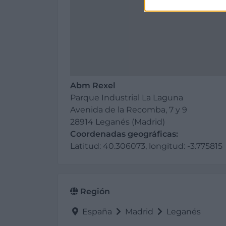
Abm Rexel
Parque Industrial La Laguna
Avenida de la Recomba, 7 y 9
28914 Leganés (Madrid)
Coordenadas geográficas:
Latitud: 40.306073, longitud: -3.775815
Región
España
Madrid
Leganés