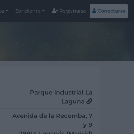
os
Ser cliente
Registrarse
Conectarse
Parque Industrial La
Laguna
Avenida de la Recomba, 7
y 9
28914 Leganés (Madrid)