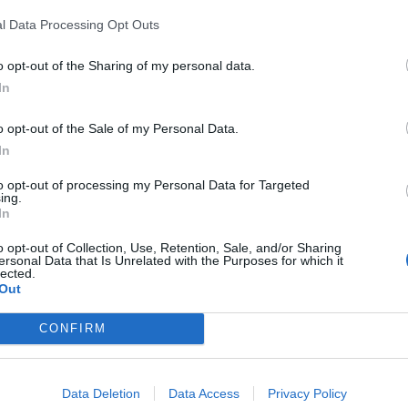
50
l Data Processing Opt Outs
Número de empleados:
gocio.
o opt-out of the Sharing of my personal data.
28
In
Área comercial:
o opt-out of the Sale of my Personal Data.
Nacional e internaci
In
to opt-out of processing my Personal Data for Targeted
ing.
In
Sectores y actividad
o opt-out of Collection, Use, Retention, Sale, and/or Sharing
Electricidad - Electrónic
ersonal Data that Is Unrelated with the Purposes for which it
lected.
Materiales Eléctric
Out
CONFIRM
Data Deletion
Data Access
Privacy Policy