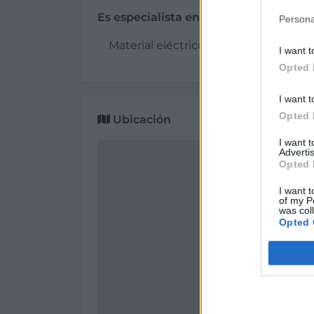
Es especialista en:
Persona
Material eléctrico y soluciones de ne
I want t
Opted 
I want t
Opted 
Ubicación
I want 
Advertis
Opted 
I want t
of my P
was col
Opted 