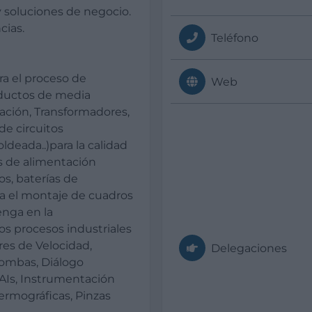
y soluciones de negocio.
cias.
Teléfono
ra el proceso de
Web
roductos de media
ación, Transformadores,
de circuitos
ldeada..)para la calidad
as de alimentación
os, baterías de
ra el montaje de cuadros
enga en la
os procesos industriales
es de Velocidad,
Delegaciones
Bombas, Diálogo
AIs, Instrumentación
ermográficas, Pinzas