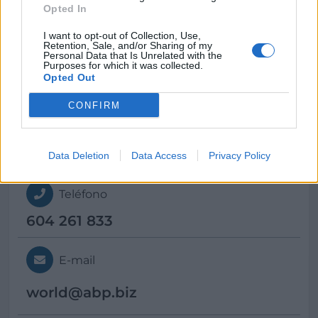
Coruña (A)
Opted In
I want to opt-out of Collection, Use,
Retention, Sale, and/or Sharing of my
Personal Data that Is Unrelated with the
Contacto
Purposes for which it was collected.
Opted Out
CONFIRM
Dirección
Constitución, núm. 77, Cariño,
15360 Coruña (A) (A Coruña)
Data Deletion
Data Access
Privacy Policy
Teléfono
604 261 833
E-mail
world@
abp.biz