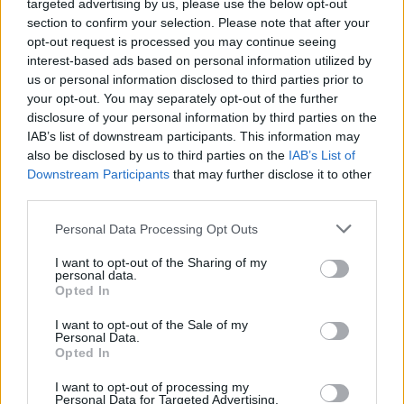
targeted advertising by us, please use the below opt-out
section to confirm your selection. Please note that after your
opt-out request is processed you may continue seeing
interest-based ads based on personal information utilized by
us or personal information disclosed to third parties prior to
your opt-out. You may separately opt-out of the further
disclosure of your personal information by third parties on the
ABP
IAB’s list of downstream participants. This information may
also be disclosed by us to third parties on the
IAB’s List of
Constitución, núm. 77, Cariño,
Downstream Participants
that may further disclose it to other
15360 Coruña (A) (A Coruña)
third parties.
Coordenadas geográficas:
Latitud: 43.7387782, longitud: -7.8723897
Personal Data Processing Opt Outs
I want to opt-out of the Sharing of my
personal data.
Opted In
Región
I want to opt-out of the Sale of my
Personal Data.
España
Opted In
Galicia
A Coruña
I want to opt-out of processing my
Personal Data for Targeted Advertising.