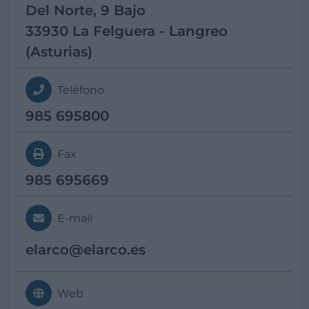
Del Norte, 9 Bajo
33930 La Felguera - Langreo
(Asturias)
Teléfono
985 695800
Fax
985 695669
E-mail
elarco@
elarco.es
Web