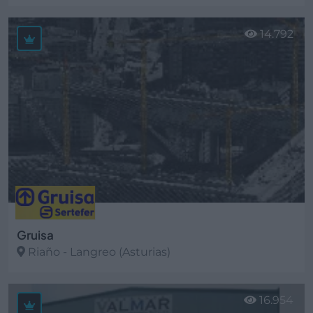
Ver más
14.792
Gruisa
Riaño - Langreo (Asturias)
Ver más
16.954