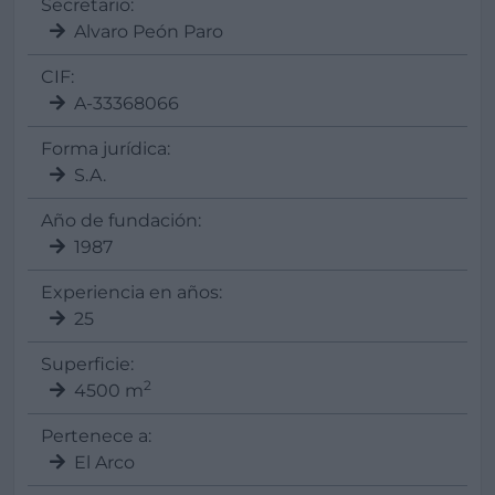
Secretario:
Alvaro Peón Paro
CIF:
A-33368066
Forma jurídica:
S.A.
Año de fundación:
1987
Experiencia en años:
25
Superficie:
2
4500 m
Pertenece a:
El Arco