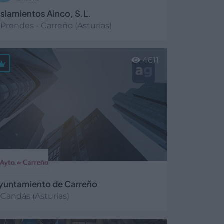
islamientos Ainco, S.L.
Prendes - Carreño (Asturias)
er más
4611
yuntamiento de Carreño
Candás (Asturias)
er más