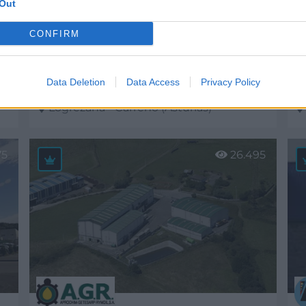
Out
CONFIRM
Data Deletion
Data Access
Privacy Policy
MECO Industrial Metalúrgica Corés, S.L.U.
* Nortemecánica, S.A.
*
Logrezana - Carreño (Asturias)
Ver más
V
75
26.495