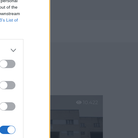
 personal
out of the
 downstream
B’s List of
2024
Carreño
10.422