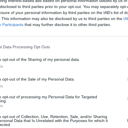
eing interest-based ads based on personal information utilized by us or
disclosed to third parties prior to your opt-out. You may separately opt-
losure of your personal information by third parties on the IAB’s list of
. This information may also be disclosed by us to third parties on the
IA
Participants
that may further disclose it to other third parties.
il activo desde:
17/01/2001
|
Última actualización:
02/02/
l Data Processing Opt Outs
o opt-out of the Sharing of my personal data.
as destacadas en 
In
o opt-out of the Sale of my Personal Data.
In
67
20.418
to opt-out of processing my Personal Data for Targeted
ing.
In
o opt-out of Collection, Use, Retention, Sale, and/or Sharing
ersonal Data that Is Unrelated with the Purposes for which it
lected.