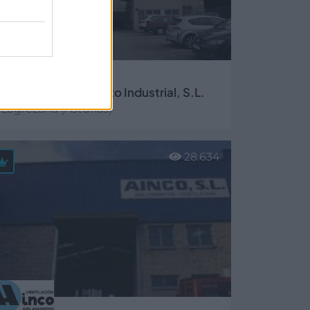
 Tadisa Mantenimiento Industrial, S.L.
Logrezana (Asturias)
er más
28.634