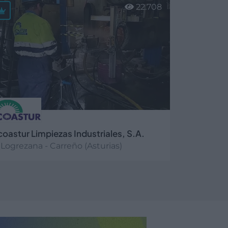
22.708
coastur Limpiezas Industriales, S.A.
Logrezana - Carreño (Asturias)
er más