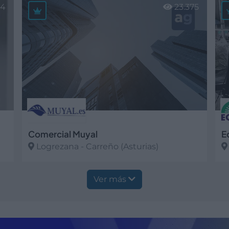
64
23.375
Comercial Muyal
E
Logrezana - Carreño (Asturias)
Ver más
V
Ver más