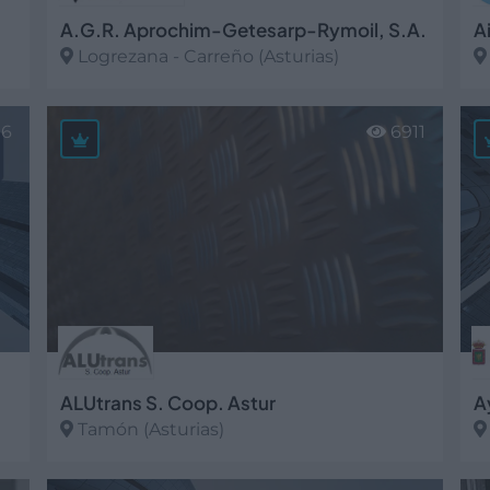
A.G.R. Aprochim-Getesarp-Rymoil, S.A.
A
Logrezana - Carreño (Asturias)
Ver más
V
06
6911
ALUtrans S. Coop. Astur
A
Tamón (Asturias)
Ver más
V