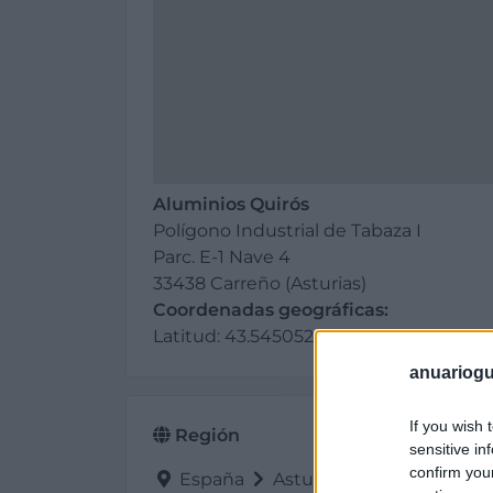
Aluminios Quirós
Polígono Industrial de Tabaza I
Parc. E-1 Nave 4
33438 Carreño (Asturias)
Coordenadas geográficas:
Latitud: 43.5450526246457, longitud: 
anuariogu
If you wish 
Región
sensitive in
confirm you
España
Asturias
Carreño