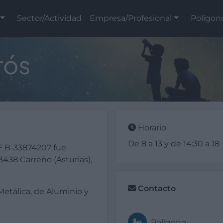
Sector/Actividad
Empresa/Profesional
Polígon
rós
Horario
De 8 a 13 y de 14:30 a 18
F B-33874207 fue
438 Carreño (Asturias),
Contacto
 Metálica, de Aluminio y
Polígono