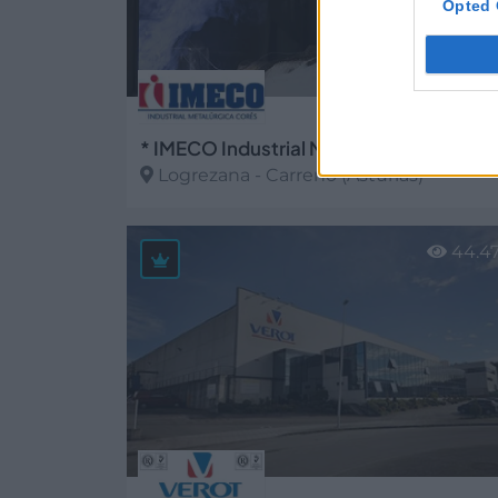
Opted 
* I
Logrezana - Carreño (Asturias)
Ver más
44.4