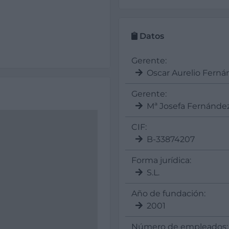
Datos
Gerente:
Oscar Aurelio Ferná
Gerente:
Mª Josefa Fernánde
CIF:
B-33874207
Forma jurídica:
S.L.
Año de fundación:
2001
Número de empleados: