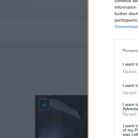
continue se
information 
further disc
participants
Downstream 
Perf
Persona
I want t
Empres
Opted 
I want t
Opted 
30.1
I want 
Advertis
Opted 
I want t
of my P
was col