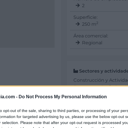
2
Superficie:
2
250 m
Área comercial:
Regional
Sectores y actividad
Construcción y Activida
Empresas y Profesionale
-5.8367657661438
Carpintería Metáli
ia.com -
Do Not Process My Personal Information
to opt-out of the sale, sharing to third parties, or processing of your per
formation for targeted advertising by us, please use the below opt-out s
r selection. Please note that after your opt-out request is processed y