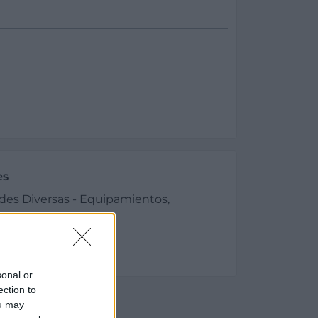
es
des Diversas - Equipamientos,
s:
ca, de Aluminio y PVC
sonal or
ection to
ou may