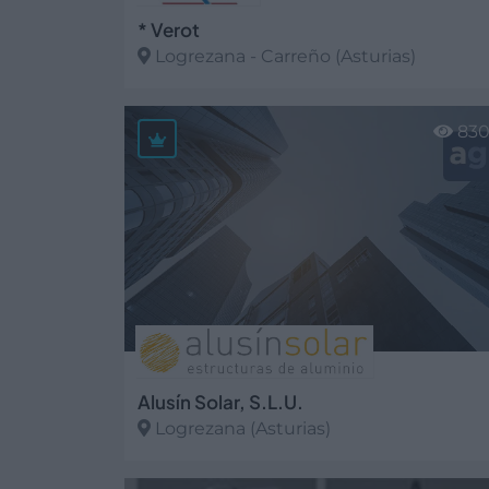
* Verot
Logrezana - Carreño (Asturias)
Ver más
83
Alusín Solar, S.L.U.
Logrezana (Asturias)
Ver más