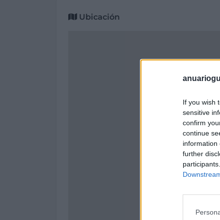
Ubicación
anuariogu
If you wish 
sensitive in
confirm you
continue se
information 
further disc
participants
Downstream 
Persona