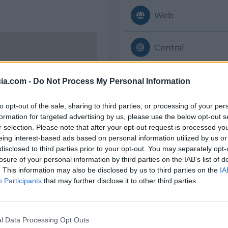
Web
Central
ia.com -
Do Not Process My Personal Information
Datos
to opt-out of the sale, sharing to third parties, or processing of your per
formation for targeted advertising by us, please use the below opt-out s
Director:
r selection. Please note that after your opt-out request is processed y
eing interest-based ads based on personal information utilized by us or
Fernando Manzanar
disclosed to third parties prior to your opt-out. You may separately opt-
losure of your personal information by third parties on the IAB’s list of
Año de fundación:
. This information may also be disclosed by us to third parties on the
IA
2016
Participants
that may further disclose it to other third parties.
Área comercial:
Local
l Data Processing Opt Outs
CNAE: