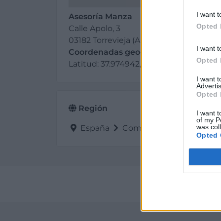
I want t
Asesoría Manza
Opted 
Calle Apolo, 3
03182 Torrevieja (Alicante)
I want t
Coordenadas geográficas:
Opted 
Latitud: 37.974942, longitud: -0.677681
I want 
Advertis
Opted 
Región
I want t
of my P
was col
España
Comunidad Valenciana
Opted 
Perf