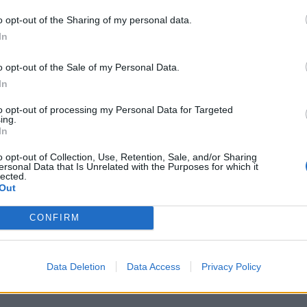
7412 Actividades de 
o opt-out of the Sharing of my personal data.
auditoria y asesoría fisc
In
o opt-out of the Sale of my Personal Data.
In
Sectores y actividad
to opt-out of processing my Personal Data for Targeted
ing.
Servicios Empresariales:
In
Asesoría de Empre
o opt-out of Collection, Use, Retention, Sale, and/or Sharing
Contratos, Nóminas 
ersonal Data that Is Unrelated with the Purposes for which it
lected.
Alicante
Torrevieja
Out
CONFIRM
il activo desde:
27/09/2016
|
Última actualización:
25/10
Data Deletion
Data Access
Privacy Policy