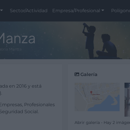
Sector/Actividad
Empresa/Profesional
Polígon
 Manza
soría Manza
Galería
ada en 2016 y está
.
 Empresas, Profesionales
eguridad Social.
Abrir galería - Hay 2 imáge