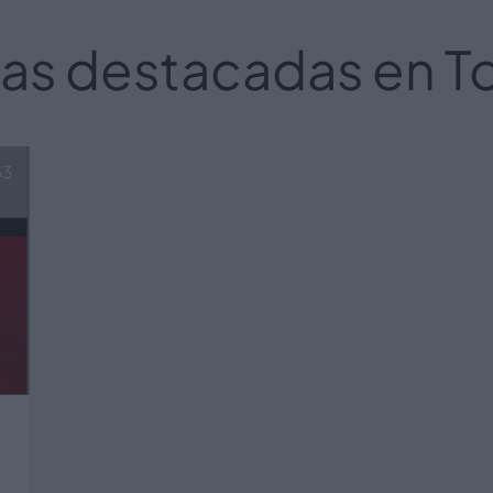
s destacadas en To
63