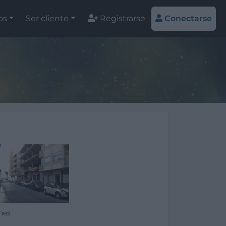
os
Ser cliente
Registrarse
Conectarse
nes