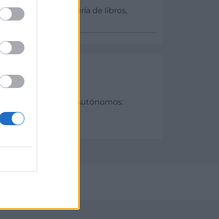
contabilidad, teneduría de libros,
al
es
sas, Profesionales y Autónomos:
y Seguridad Social
/2023