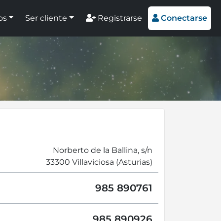
os
Ser cliente
Registrarse
Conectarse
Norberto de la Ballina, s/n
33300 Villaviciosa (Asturias)
985 890761
985 890926