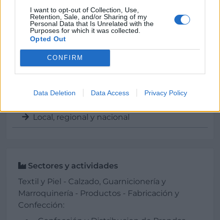
Forma jurídica:
I want to opt-out of Collection, Use,
Retention, Sale, and/or Sharing of my
S.L.
Personal Data that Is Unrelated with the
Purposes for which it was collected.
Opted Out
Año de fundación:
1995
CONFIRM
Superficie:
2
600 m
Data Deletion
Data Access
Privacy Policy
Área comercial:
Local, regional y nacional
Sectores y actividades
Textil y Piel - Calzado, Guarnicionería y
Marroquinería - Productos - Fabricación y
Confección: