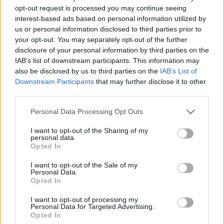
opt-out request is processed you may continue seeing
interest-based ads based on personal information utilized by
E-mail
us or personal information disclosed to third parties prior to
your opt-out. You may separately opt-out of the further
mjd@
mjdsport.com
disclosure of your personal information by third parties on the
IAB’s list of downstream participants. This information may
also be disclosed by us to third parties on the
IAB’s List of
Web
Downstream Participants
that may further disclose it to other
third parties.
www.mjdsport.com
Personal Data Processing Opt Outs
I want to opt-out of the Sharing of my
personal data.
Datos
Opted In
I want to opt-out of the Sale of my
Gerente:
Personal Data.
Manuel Jorge Dominguez Díez
Opted In
I want to opt-out of processing my
Siglas / Anagrama:
Personal Data for Targeted Advertising.
MJD
Opted In