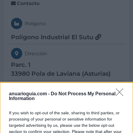
Contacto
Polígono
Polígono Industrial El Sutu
Dirección
Parc. 1
33980 Pola de Laviana (Asturias)
Teléfono
anuarioguia.com -
Do Not Process My Personal
Information
985 610580
If you wish to opt-out of the sale, sharing to third parties, or
Fax
processing of your personal or sensitive information for
targeted advertising by us, please use the below opt-out
985 611009
section to confirm your selection. Please note that after your