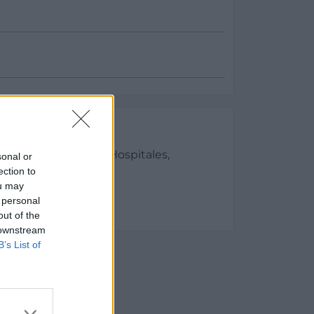
es
Médicas, Clínicas y Hospitales,
sonal or
uipamientos:
ection to
ou may
 personal
out of the
 downstream
B’s List of