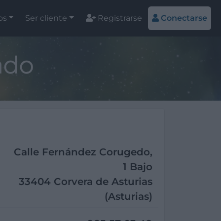
os
Ser cliente
Registrarse
Conectarse
ado
Calle Fernández Corugedo,
1 Bajo
33404 Corvera de Asturias
(Asturias)