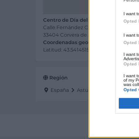
I want t
Centro de Día del Principado
Opted 
Calle Fernández Corugedo, 1 Bajo
33404 Corvera de Asturias (Asturias)
I want t
Coordenadas geográficas:
Opted 
Latitud: 43.5414515, longitud: -5.885514
I want 
Advertis
Opted 
I want t
Región
of my P
was col
Opted 
España
Asturias
Corvera de As
Perf