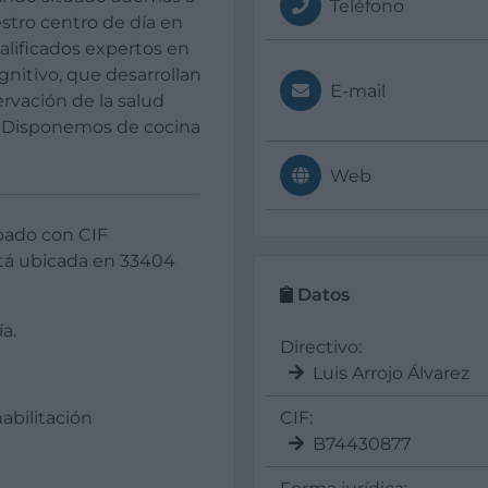
Teléfono
stro centro de día en
alificados expertos en
nitivo, que desarrollan
E-mail
ervación de la salud
. Disponemos de cocina
Web
pado con CIF
tá ubicada en 33404
Datos
a.
Directivo:
Luis Arrojo Álvarez
CIF:
habilitación
B74430877