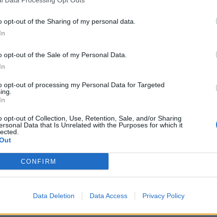
o opt-out of the Sharing of my personal data.
In
o opt-out of the Sale of my Personal Data.
In
6
to opt-out of processing my Personal Data for Targeted
ing.
In
o opt-out of Collection, Use, Retention, Sale, and/or Sharing
ersonal Data that Is Unrelated with the Purposes for which it
lected.
Out
turias
CONFIRM
il activo desde:
07/09/2023
|
Última actualización:
25/10
Data Deletion
Data Access
Privacy Policy