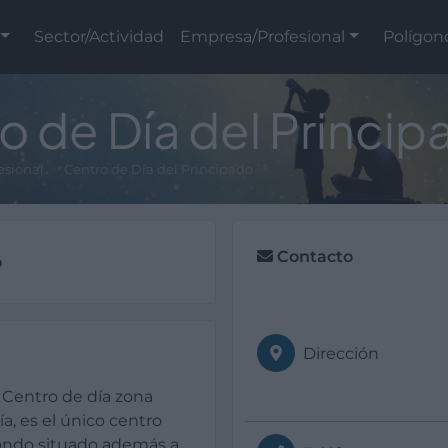
Sector/Actividad
Empresa/Profesional
Polígon
o de Día del Princip
esional
Centro de Día del Principado
Contacto
o
Dirección
. Centro de día zona
ía, es el único centro
tando situado además a