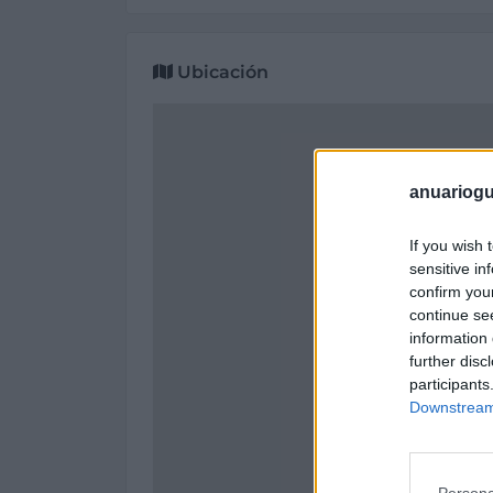
Ubicación
anuariogu
If you wish 
sensitive in
confirm you
continue se
information 
further disc
participants
Downstream 
Persona