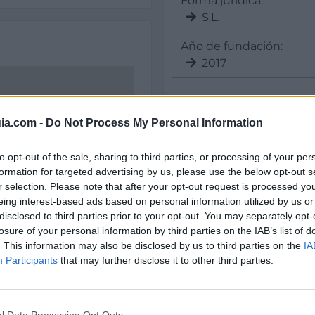
Forma jurídica:
S.L.
Año de fundación:
2017
ia.com -
Do Not Process My Personal Information
Sectores y actividad
Sanidad, Especialidades 
to opt-out of the sale, sharing to third parties, or processing of your per
Servicios Sociales y Eq
formation for targeted advertising by us, please use the below opt-out s
r selection. Please note that after your opt-out request is processed y
Centro de Día
eing interest-based ads based on personal information utilized by us or
disclosed to third parties prior to your opt-out. You may separately opt-
losure of your personal information by third parties on the IAB’s list of
. This information may also be disclosed by us to third parties on the
IA
Participants
that may further disclose it to other third parties.
l Data Processing Opt Outs