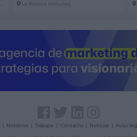
La Rozona (Asturias)
Ver más
V
a
|
Nosotros
|
Trabajar
|
Contacto
|
Noticias
|
Aviso leg