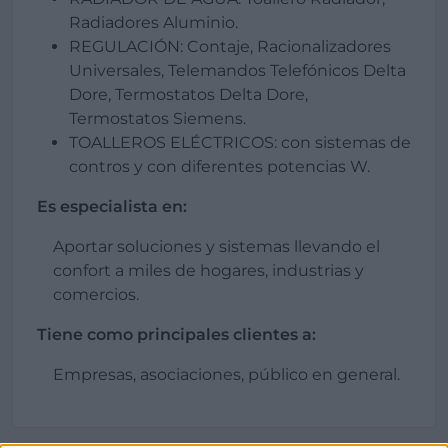
Radiadores Aluminio.
REGULACIÓN: Contaje, Racionalizadores
Universales, Telemandos Telefónicos Delta
Dore, Termostatos Delta Dore,
Termostatos Siemens.
TOALLEROS ELÉCTRICOS: con sistemas de
contros y con diferentes potencias W.
Es especialista en:
Aportar soluciones y sistemas llevando el
confort a miles de hogares, industrias y
comercios.
Tiene como principales clientes a:
Empresas, asociaciones, público en general.