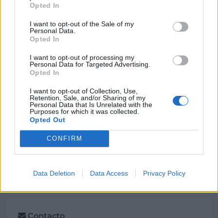
Opted In
Climaencasa.com COIN-CASTELLFOL, S.L.
I want to opt-out of the Sale of my
Francesc Sancliment, 81
Personal Data.
08500 Vic (Barcelona)
Opted In
Coordenadas geográficas:
I want to opt-out of processing my
Latitud: 41.9431711, longitud:
Personal Data for Targeted Advertising.
Opted In
2.260677900000019
I want to opt-out of Collection, Use,
Retention, Sale, and/or Sharing of my
Personal Data that Is Unrelated with the
Purposes for which it was collected.
Región
Opted Out
España
CONFIRM
Cataluña
Barcelona
Vic
Data Deletion
Data Access
Privacy Policy
Contacto