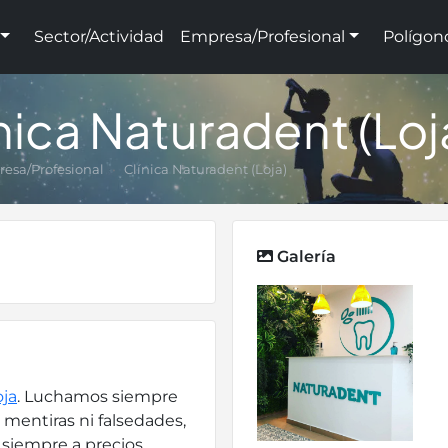
Sector/Actividad
Empresa/Profesional
Polígon
nica Naturadent (Loj
esa/Profesional
Clínica Naturadent (Loja)
Galería
oja
. Luchamos siempre
 mentiras ni falsedades,
 siempre a precios