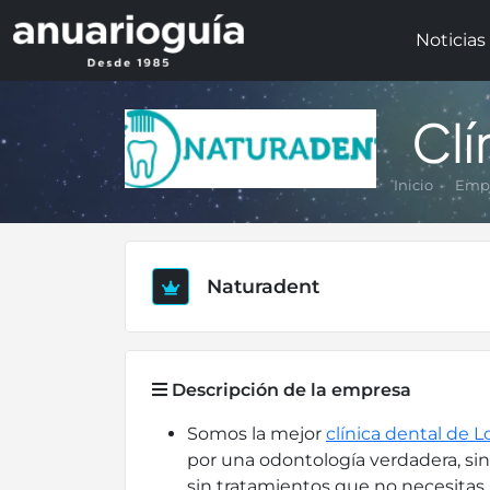
Noticias
Clí
Inicio
Empr
Naturadent
Descripción de la empresa
Somos la mejor
clínica dental de L
por una odontología verdadera, sin
sin tratamientos que no necesitas,