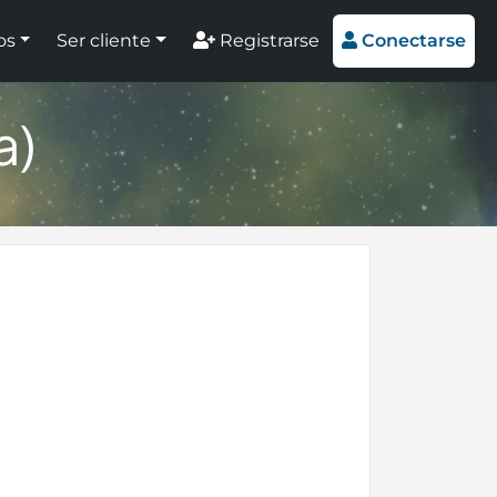
os
Ser cliente
Registrarse
Conectarse
a)