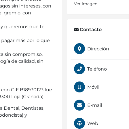
Ver imagen
gos sin intereses, con
l gremio, con
 y queremos que te
Contacto
n pagar más por lo que
Dirección
ta sin compromiso.
gía de calidad, sin
Teléfono
Móvil
) con CIF B18930123 fue
300 Loja (Granada).
E-mail
a Dental, Dentistas,
odoncista) y
Web