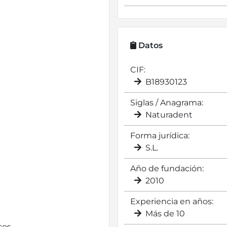
Datos
CIF:
B18930123
Siglas / Anagrama:
Naturadent
Forma jurídica:
S.L.
Año de fundación:
2010
Experiencia en años:
Más de 10
cos