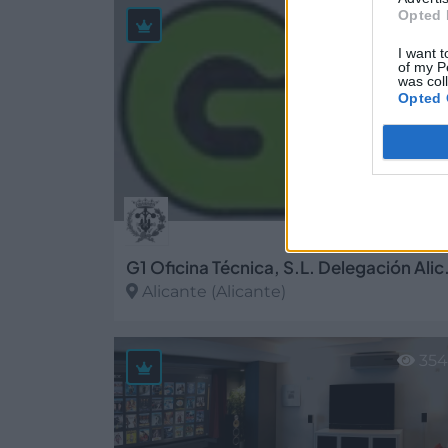
Opted 
34
I want t
of my P
was col
Opted 
G1 Oficina Té
Alicante (Alicante)
Ver más
35