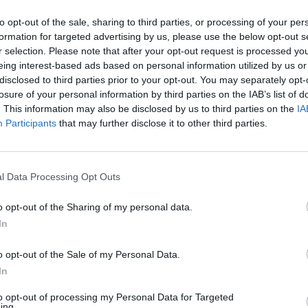
estacadas en Alica
to opt-out of the sale, sharing to third parties, or processing of your per
formation for targeted advertising by us, please use the below opt-out s
r selection. Please note that after your opt-out request is processed y
eing interest-based ads based on personal information utilized by us or
disclosed to third parties prior to your opt-out. You may separately opt-
66
5333
losure of your personal information by third parties on the IAB’s list of
. This information may also be disclosed by us to third parties on the
IA
Participants
that may further disclose it to other third parties.
l Data Processing Opt Outs
o opt-out of the Sharing of my personal data.
In
Digiman Alicante, S.L. ROTULOSELECTRONICOS.NET
E
o opt-out of the Sale of my Personal Data.
In
Alicante/Alacant (Alicante)
to opt-out of processing my Personal Data for Targeted
Ver más
V
ing.