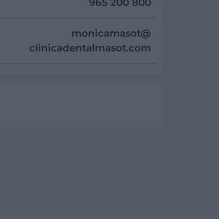
965 200 800
monicamasot@
clinicadentalmasot.com