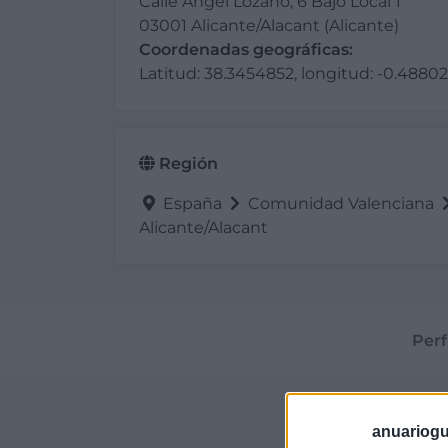
Calle Ángel Lozano, 6 Bajo Local 1
03001 Alicante/Alacant (Alicante)
Coordenadas geográficas:
Latitud: 38.3454852, longitud: -0.4880
Región
España
Comunidad Valenciana
Alicante/Alacant
Perf
anuariogu