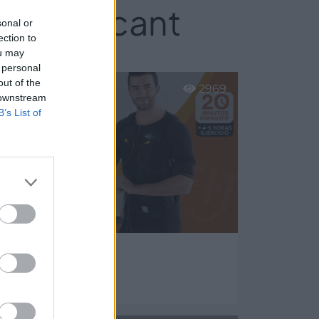
nte/Alacant
sonal or
ection to
ou may
 personal
out of the
2969
 downstream
B’s List of
nergyfit
Alicante (Alicante)
er más