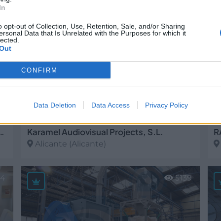
In
27
3472
o opt-out of Collection, Use, Retention, Sale, and/or Sharing
ersonal Data that Is Unrelated with the Purposes for which it
lected.
Out
CONFIRM
Data Deletion
Data Access
Privacy Policy
cnica, S.L. Delegación Alicante
Karamel Audiovisual Projects, S.L.
Alicante (Alicante)
Ver más
V
44
5139