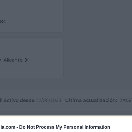
284
Alicante
il activo desde:
12/05/2023
|
Última actualización:
13/05
ia.com -
Do Not Process My Personal Information