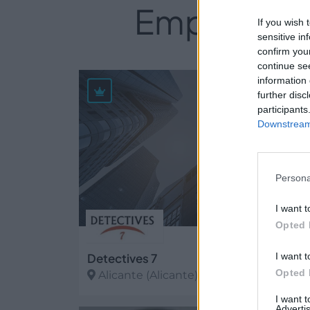
Empresas d
If you wish 
sensitive in
confirm you
continue se
information 
33
further disc
participants
Downstream 
Persona
I want t
Opted 
Detectives 7
I want t
Opted 
Alicante (Alicante)
I want 
Ver más
Advertis