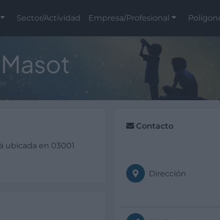
Sector/Actividad
Empresa/Profesional
Polígon
l Masot
ot
Contacto
tá ubicada en 03001
Dirección