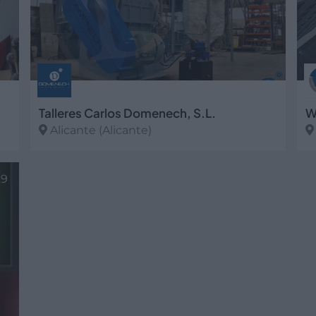
Talleres Carlos Domenech, S.L.
W
Alicante (Alicante)
Ver más
V
29