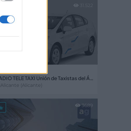
31.522
RADIO TELE TAXI Unión de Taxistas del Área de Alicante
Alicante (Alicante)
er más
3689