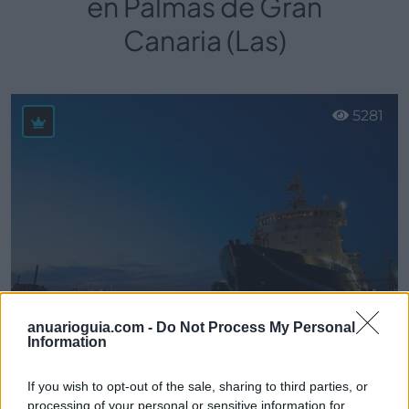
en Palmas de Gran
Canaria (Las)
5281
anuarioguia.com -
Do Not Process My Personal
Information
Alfaship Ship&Offshore Agency, S.L.
If you wish to opt-out of the sale, sharing to third parties, or
Las Palmas de Gran Canaria (Las Palmas)
processing of your personal or sensitive information for