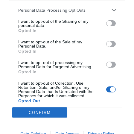
Ver imagen
Personal Data Processing Opt Outs
I want to opt-out of the Sharing of my
personal data.
Opted In
Contacto
I want to opt-out of the Sale of my
Personal Data.
Dirección
Opted In
Calle del Mar, 44 esq Caballero de
I want to opt-out of processing my
Personal Data for Targeted Advertising.
Rodas
Opted In
03182 Torrevieja (Alicante)
I want to opt-out of Collection, Use,
Retention, Sale, and/or Sharing of my
Personal Data that Is Unrelated with the
Purposes for which it was collected.
Teléfono
Opted Out
679856681
CONFIRM
E-mail
Data Deletion
Data Access
Privacy Policy