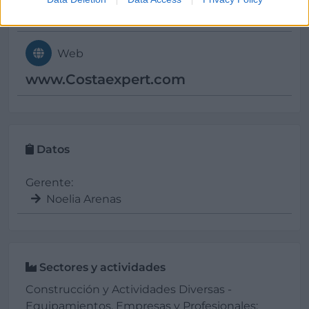
info@
costaexpert.com
Web
www.Costaexpert.com
Datos
Gerente:
Noelia Arenas
Sectores y actividades
Construcción y Actividades Diversas -
Equipamientos, Empresas y Profesionales: