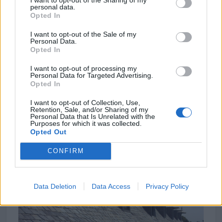
Latitud: 41.124817, longitud: -4.351163
personal data.
Opted In
I want to opt-out of the Sale of my
Personal Data.
Región
Opted In
España
I want to opt-out of processing my
Personal Data for Targeted Advertising.
Castilla y León
Opted In
Segovia
I want to opt-out of Collection, Use,
Bernardos
Retention, Sale, and/or Sharing of my
Personal Data that Is Unrelated with the
Purposes for which it was collected.
Opted Out
Galería
CONFIRM
Data Deletion
Data Access
Privacy Policy