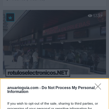
Ver más
5339
Digiman Alicante, S.L. ROTULOSELECTRONICOS.NET
anuarioguia.com -
Do Not Process My Personal
Alicante/Alacant (Alicante)
Information
Ver más
If you wish to opt-out of the sale, sharing to third parties, or
2973
processing of your personal or sensitive information for