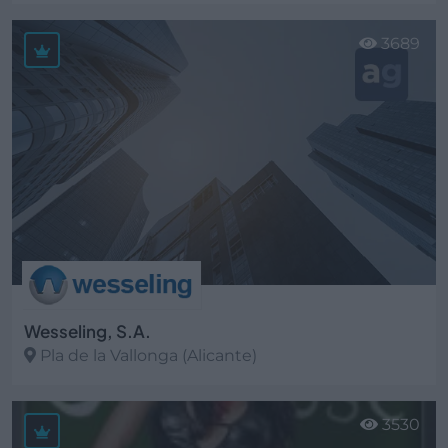
Ver más
3689
Wesseling, S.A.
Pla de la Vallonga (Alicante)
Ver más
3530