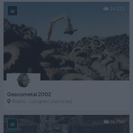
Ver más
24.323
Gescometal 2002
Riaño - Langreo (Asturias)
Ver más
14.796