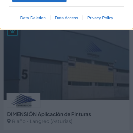
Coelan Electricistas Langreanos, S.L.
La Felguera - Langreo (Asturias)
Data Deletion
Data Access
Privacy Policy
Ver más
24.115
DIMENSIÓN Aplicación de Pinturas
Riaño - Langreo (Asturias)