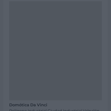
Domótica Da Vinci
Polígono Industrial Ciudad Industrial Valnalón