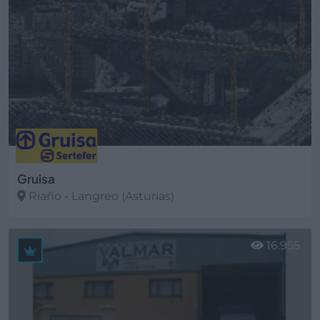
Gruisa
Riaño - Langreo (Asturias)
Ver más
16.955