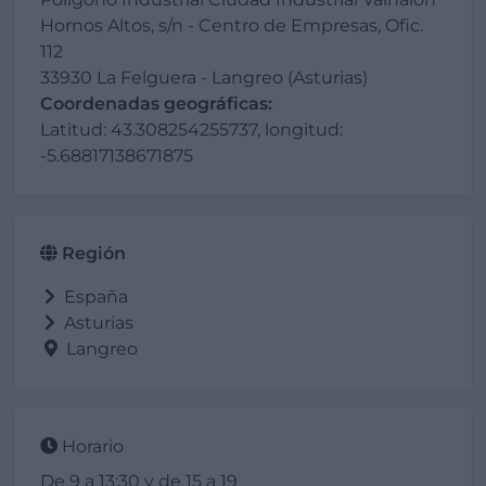
Hornos Altos, s/n - Centro de Empresas, Ofic.
112
33930 La Felguera - Langreo (Asturias)
Coordenadas geográficas:
Latitud: 43.308254255737, longitud:
-5.68817138671875
Región
España
Asturias
Langreo
Horario
De 9 a 13:30 y de 15 a 19