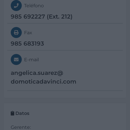
Teléfono
985 692227 (Ext. 212)
Fax
985 683193
E-mail
angelica.suarez@
domoticadavinci.com
Datos
Gerente: