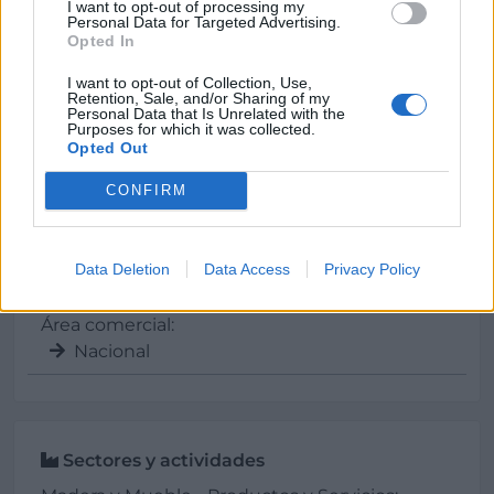
I want to opt-out of processing my
Personal Data for Targeted Advertising.
CIF:
Opted In
B-33473547
I want to opt-out of Collection, Use,
Retention, Sale, and/or Sharing of my
Forma jurídica:
Personal Data that Is Unrelated with the
Purposes for which it was collected.
S.L.
Opted Out
Año de fundación:
CONFIRM
1989
Superficie:
Data Deletion
Data Access
Privacy Policy
2
800 m
Área comercial:
Nacional
Sectores y actividades