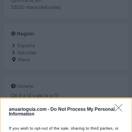
Quintana, s/n
33520 Nava (Asturias)
Región
España
Asturias
Nava
Horario
De 9 a 13 y de 14 a 17
anuarioguia.com -
Do Not Process My Personal
Information
Contacto
If you wish to opt-out of the sale, sharing to third parties, or