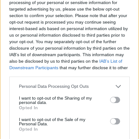
processing of your personal or sensitive information for
Dirección
targeted advertising by us, please use the below opt-out
section to confirm your selection. Please note that after your
Quintana, s/n
opt-out request is processed you may continue seeing
33520 Nava (Asturias)
interest-based ads based on personal information utilized by
us or personal information disclosed to third parties prior to
your opt-out. You may separately opt-out of the further
Teléfono
disclosure of your personal information by third parties on the
985 717363
IAB’s list of downstream participants. This information may
also be disclosed by us to third parties on the
IAB’s List of
Downstream Participants
that may further disclose it to other
Fax
third parties.
985 717363
Personal Data Processing Opt Outs
I want to opt-out of the Sharing of my
personal data.
Opted In
Datos
I want to opt-out of the Sale of my
Personal Data.
Opted In
Gerente:
Francisco Granda Alonso