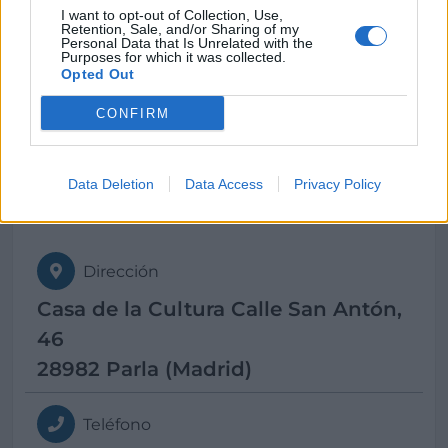
I want to opt-out of Collection, Use,
Retention, Sale, and/or Sharing of my
Personal Data that Is Unrelated with the
Purposes for which it was collected.
Horario
Opted Out
Horario de atención al público presencial
CONFIRM
(lunes a viernes de 16:00 a 19:00 horas)
Data Deletion
Data Access
Privacy Policy
Contacto
Dirección
Casa de la Cultura Calle San Antón,
46
28982 Parla (Madrid)
Teléfono