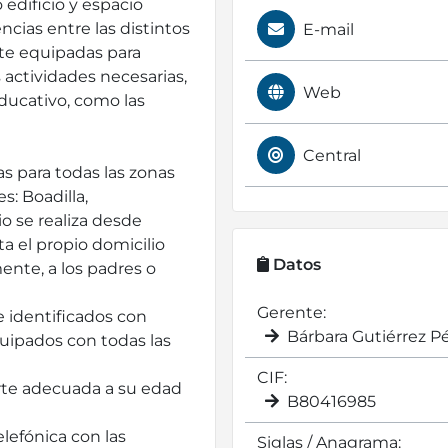
 edificio y espacio
ncias entre las distintos
E-mail
te equipadas para
s actividades necesarias,
Web
ducativo, como las
Central
s para todas las zonas
: Boadilla,
o se realiza desde
a el propio domicilio
Datos
ente, a los padres o
Gerente:
 identificados con
Bárbara Gutiérrez P
uipados con todas las
CIF:
porte adecuada a su edad
B80416985
efónica con las
Siglas / Anagrama: