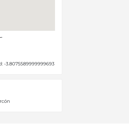
.
ud: -3.8075589999999693
arcón