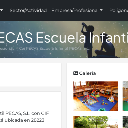
Sector/Actividad
Empresa/Profesional
Polígon
ECAS Escuela Infanti
esional
Cei PECAS Escuela Infantil PECAS, S.L.
Galería
il PECAS, S.L. con CIF
tá ubicada en 28223