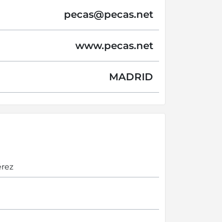
pecas@
pecas.net
www.pecas.net
MADRID
érez