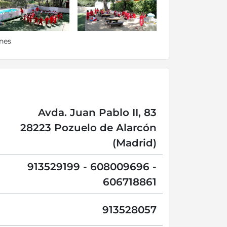
enes
Avda. Juan Pablo II, 83
28223 Pozuelo de Alarcón
(Madrid)
913529199 - 608009696 -
606718861
913528057