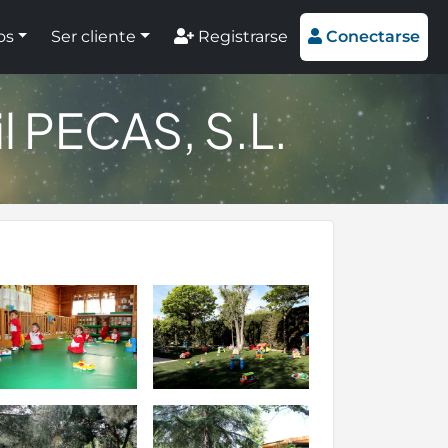
os
Ser cliente
Registrarse
Conectarse
l PECAS, S.L.