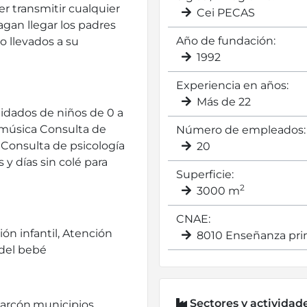
er transmitir cualquier
Cei PECAS
gan llegar los padres
Año de fundación:
o llevados a su
1992
Experiencia en años:
Más de 22
idados de niños de 0 a
 música Consulta de
Número de empleados:
Consulta de psicología
20
 días sin colé para
Superficie:
2
3000 m
CNAE:
ón infantil, Atención
8010 Enseñanza pri
 del bebé
Sectores y actividad
larcón,municipios