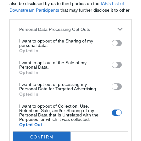
41927 Mairena del Aljarafe (Sevilla)
also be disclosed by us to third parties on the
IAB’s List of
Downstream Participants
that may further disclose it to other
third parties.
Teléfono
Personal Data Processing Opt Outs
955542056
I want to opt-out of the Sharing of my
personal data.
E-mail
Opted In
I want to opt-out of the Sale of my
info@
inmobiliariasolisgestion.es
Personal Data.
Opted In
info@
gruposolis.es
I want to opt-out of processing my
Personal Data for Targeted Advertising.
Opted In
Web
I want to opt-out of Collection, Use,
https://inmobiliariasolisgestion.es/
Retention, Sale, and/or Sharing of my
Personal Data that Is Unrelated with the
Purposes for which it was collected.
Opted Out
CONFIRM
Datos