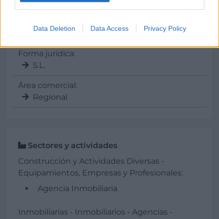
CIF:
Data Deletion
Data Access
Privacy Policy
B90060609
Forma jurídica:
S.L.
Área comercial:
Regional
Sectores y actividades
Construcción y Actividades Diversas -
Equipamientos, Empresas y Profesionales:
Agencia Inmobiliaria
Inmobiliarias - Inmobiliarios - Agencias -