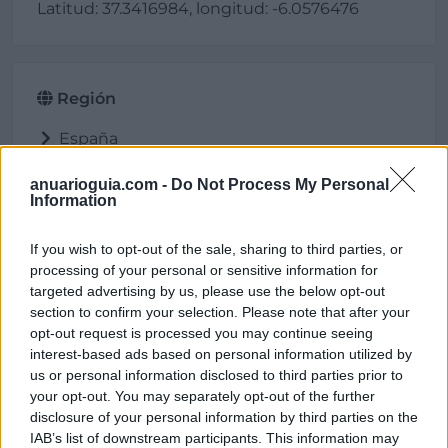
Latitud: 37.3416984, longitud: -6.0576476
Región
España
Andalucía
anuarioguia.com -
Do Not Process My Personal
Sevilla
Information
Mairena del Aljarafe
If you wish to opt-out of the sale, sharing to third parties, or
processing of your personal or sensitive information for
targeted advertising by us, please use the below opt-out
Contacto
section to confirm your selection. Please note that after your
opt-out request is processed you may continue seeing
interest-based ads based on personal information utilized by
Dirección
us or personal information disclosed to third parties prior to
Avenida de la Filosofía Aljarafe, 30
your opt-out. You may separately opt-out of the further
disclosure of your personal information by third parties on the
Local 1
IAB’s list of downstream participants. This information may