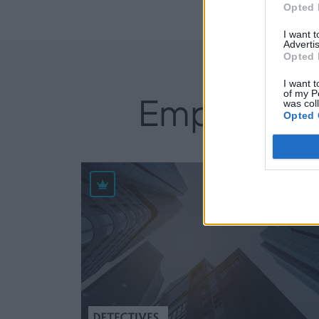
Opted 
Perfi
I want 
Advertis
Opted 
I want t
of my P
Empresas d
was col
Opted 
33