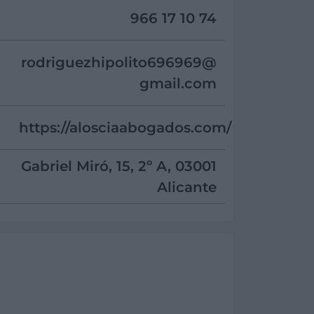
966 17 10 74
rodriguezhipolito696969@
gmail.com
https://alosciaabogados.com/
Gabriel Miró, 15, 2º A, 03001
Alicante