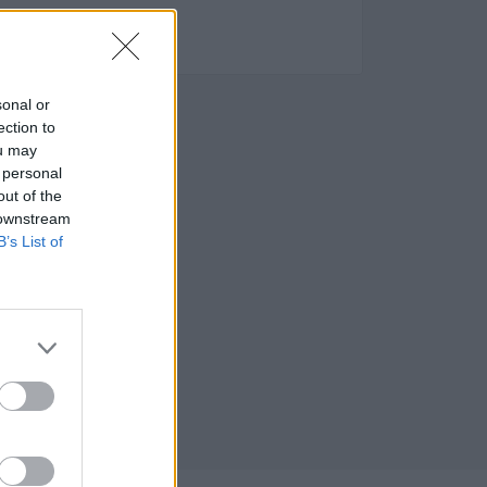
stas
sonal or
ection to
ou may
 personal
out of the
 downstream
B’s List of