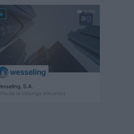
er más
3688
esseling, S.A.
Pla de la Vallonga (Alicante)
er más