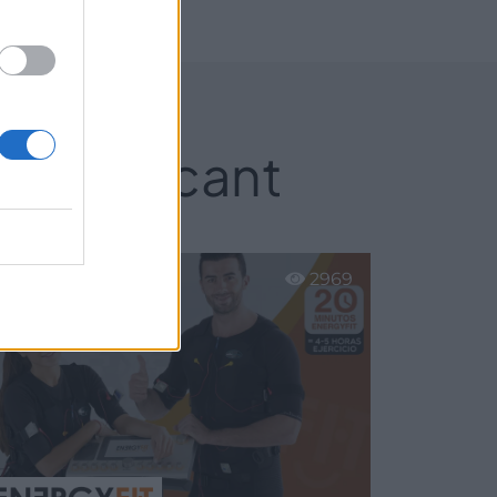
/2024
nte/Alacant
2969