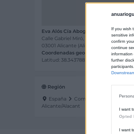
anuariogu
If you wish 
Eva Alós Cía Abogada
sensitive in
Calle Gabriel Miró, 15, 2º A
confirm you
03001 Alicante (Alicante)
continue se
Coordenadas geográficas:
information 
Latitud: 38.3437883, longitud: -0.48539
further disc
participants
Downstream 
Región
Persona
España
Comunidad Valenciana
Alicante/Alacant
I want t
Opted 
I want t