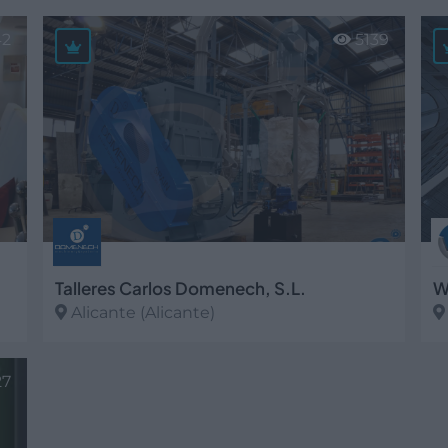
Ver más
V
42
5139
Talleres Carlos Domenech, S.L.
W
Alicante (Alicante)
Ver más
V
27