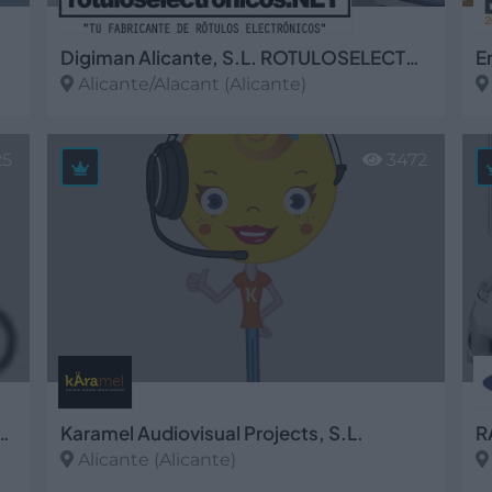
Digiman Alicante, S.L. ROTULOSELECTRONICOS.NET
E
Alicante/Alacant (Alicante)
Ver más
V
25
3472
cnica, S.L. Delegación Alicante
Karamel Audiovisual Projects, S.L.
Alicante (Alicante)