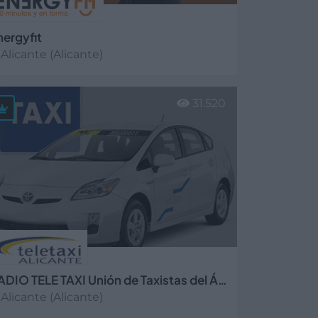
nergyfit
Alicante (Alicante)
er más
31.520
RADIO TELE TAXI Unión de Taxistas del Área de Alicante
Alicante (Alicante)