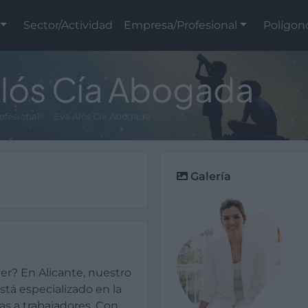
Sector/Actividad
Empresa/Profesional
Polígon
Alós Cía Abogada
ofesional
Eva Alós Cía Abogada
Galería
ver? En Alicante, nuestro
tá especializado en la
s a trabajadores. Con