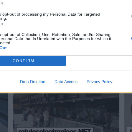
In
l activo desde:
24/01/2024
|
Última actualización:
29/01
to opt-out of processing my Personal Data for Targeted
ing.
In
o opt-out of Collection, Use, Retention, Sale, and/or Sharing
ersonal Data that Is Unrelated with the Purposes for which it
estacadas en Alica
lected.
Out
CONFIRM
65
5331
Data Deletion
Data Access
Privacy Policy