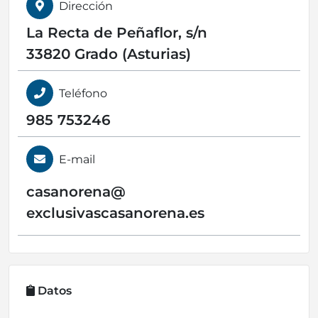
Dirección
La Recta de Peñaflor, s/n
33820 Grado (Asturias)
Teléfono
985 753246
E-mail
casanorena@
exclusivascasanorena.es
Datos