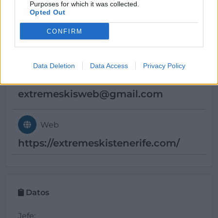
Purposes for which it was collected.
Opted Out
Teléfono
CONFIRM
642811912
Data Deletion
Data Access
Privacy Policy
E-mail
extremeskisweb@
gmail.com
Web
https://extremeskistenerife.com/
Datos
Jefe: