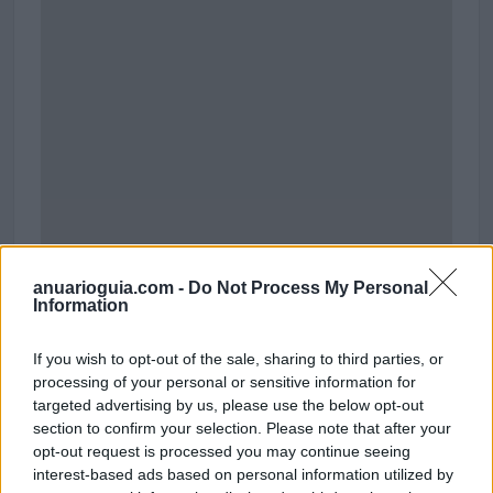
anuarioguia.com -
Do Not Process My Personal
Information
If you wish to opt-out of the sale, sharing to third parties, or
processing of your personal or sensitive information for
targeted advertising by us, please use the below opt-out
extremeskistenerife
section to confirm your selection. Please note that after your
Puerto Colon Pantalan numero 7,
opt-out request is processed you may continue seeing
38660 Adeje (Sta. Cruz de Tenerife)
interest-based ads based on personal information utilized by