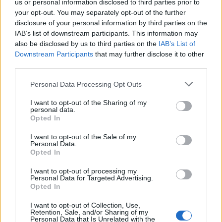
Coordenadas geográficas:
us or personal information disclosed to third parties prior to
your opt-out. You may separately opt-out of the further
Latitud: 28.077963, longitud: -16.737853
disclosure of your personal information by third parties on the
IAB’s list of downstream participants. This information may
also be disclosed by us to third parties on the
IAB’s List of
Downstream Participants
that may further disclose it to other
Región
third parties.
España
Personal Data Processing Opt Outs
Canarias
Sta. Cruz de Tenerife
I want to opt-out of the Sharing of my
personal data.
Adeje
Opted In
I want to opt-out of the Sale of my
Personal Data.
Opted In
Contacto
I want to opt-out of processing my
Personal Data for Targeted Advertising.
Opted In
Dirección
Puerto Colon Pantalan numero 7,
I want to opt-out of Collection, Use,
Retention, Sale, and/or Sharing of my
Personal Data that Is Unrelated with the
38660 Adeje (Sta. Cruz de Tenerife)