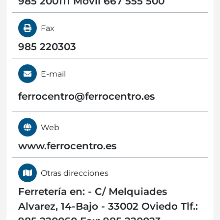
985 200111 Movil 667 555 500
Fax
985 220303
E-mail
ferrocentro@
ferrocentro.es
Web
www.ferrocentro.es
Otras direcciones
Ferretería en: - C/ Melquiades
Alvarez, 14-Bajo - 33002 Oviedo Tlf.: