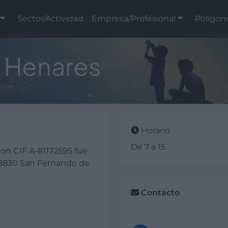
Sector/Actividad
Empresa/Profesional
Polígon
l Henares
ares
Horario
De 7 a 15
on CIF A-81172595 fue
28830 San Fernando de
Contacto