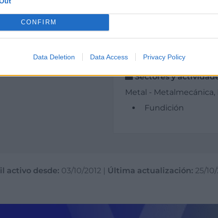
Out
Área comercial:
de Henares
CONFIRM
Nacional
Data Deletion
Data Access
Privacy Policy
Sectores y actividad
Metal - Metalmecánica, 
Fundición
il activo desde:
03/10/2012
|
Última actualización:
25/10