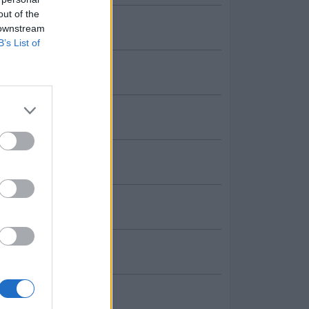
out of the
 downstream
B’s List of