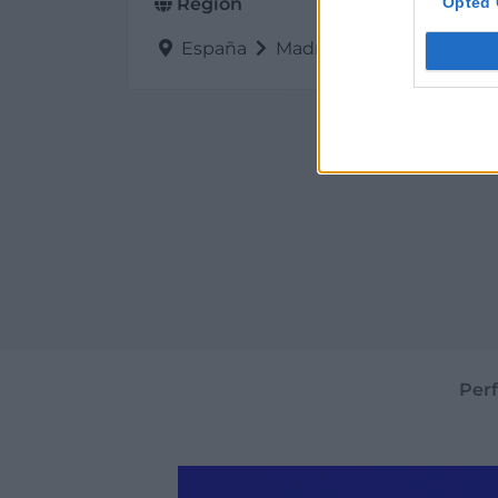
Opted 
Región
España
Madrid
San Fernando 
Perf