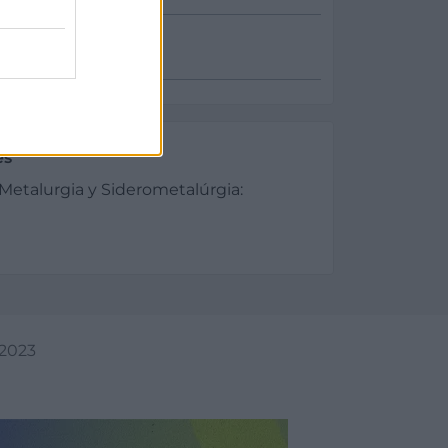
es
Metalurgia y Siderometalúrgia:
/2023