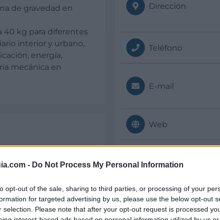
Dirección
ema de gravedad en
a 40 kg para diferentes
rio interior y urbano,
Teléfono
icación, energía,
tria mecánica en
E-mail
Web
ia.com -
Do Not Process My Personal Information
Datos
to opt-out of the sale, sharing to third parties, or processing of your per
formation for targeted advertising by us, please use the below opt-out s
Dtor. Comercial:
r selection. Please note that after your opt-out request is processed y
Blas Mompradé
eing interest-based ads based on personal information utilized by us or