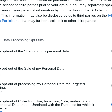
disclosed to third parties prior to your opt-out. You may separately opt-
CIF:
losure of your personal information by third parties on the IAB’s list of
A-81172595
. This information may also be disclosed by us to third parties on the
IA
Participants
that may further disclose it to other third parties.
Forma jurídica:
S.A.
Año de fundación:
l Data Processing Opt Outs
1995
o opt-out of the Sharing of my personal data.
Número de empleados:
In
16
o opt-out of the Sale of my Personal Data.
Sistemas de calidad:
In
ISO 9001:2000
id)
to opt-out of processing my Personal Data for Targeted
ing.
Superficie:
3.49089503288269
In
2
814 m
o opt-out of Collection, Use, Retention, Sale, and/or Sharing
Pertenece a:
ersonal Data that Is Unrelated with the Purposes for which it
lected.
no