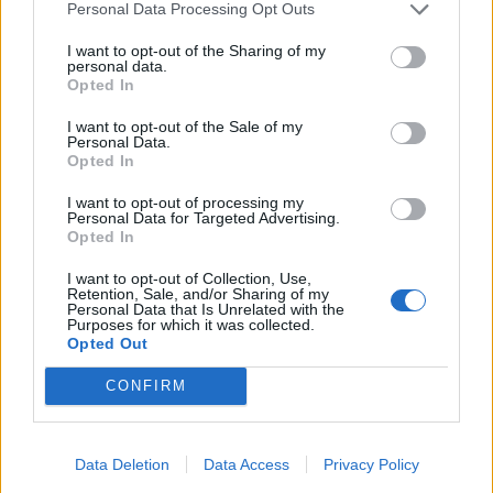
Personal Data Processing Opt Outs
Teléfono
I want to opt-out of the Sharing of my
personal data.
652410191
Opted In
I want to opt-out of the Sale of my
Móvil
Personal Data.
Opted In
669809054
I want to opt-out of processing my
Personal Data for Targeted Advertising.
Opted In
E-mail
I want to opt-out of Collection, Use,
volarenglobo@
globotur.es
Retention, Sale, and/or Sharing of my
Personal Data that Is Unrelated with the
Purposes for which it was collected.
javier@
globotur.es
Opted Out
CONFIRM
Web
https://globotur.es
Data Deletion
Data Access
Privacy Policy