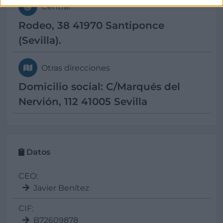
Central
Rodeo, 38 41970 Santiponce
(Sevilla).
Otras direcciones
Domicilio social: C/Marqués del
Nervión, 112 41005 Sevilla
Datos
CEO:
Javier Benítez
CIF:
B72609878