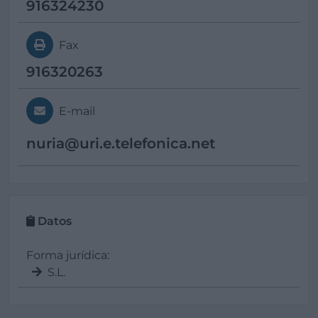
916324230
Fax
916320263
E-mail
nuria@
uri.e.telefonica.net
Datos
Forma jurídica:
S.L.