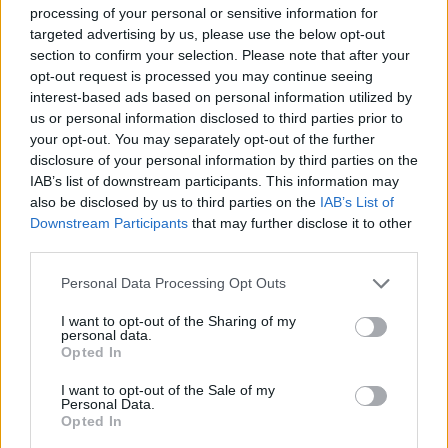
processing of your personal or sensitive information for
targeted advertising by us, please use the below opt-out
section to confirm your selection. Please note that after your
opt-out request is processed you may continue seeing
interest-based ads based on personal information utilized by
us or personal information disclosed to third parties prior to
your opt-out. You may separately opt-out of the further
disclosure of your personal information by third parties on the
IAB’s list of downstream participants. This information may
also be disclosed by us to third parties on the
IAB’s List of
Ibizaloe - Centros Turísticos Culturales, S.L.
Downstream Participants
that may further disclose it to other
third parties.
Avenida de Portmany, 84,
07820 Ibiza (Illes Balears)
Personal Data Processing Opt Outs
Coordenadas geográficas:
Latitud: 38.97375, longitud: 1.3381645
I want to opt-out of the Sharing of my
personal data.
Opted In
I want to opt-out of the Sale of my
Personal Data.
Región
Opted In
España