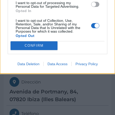
I want to opt-out of processing my
Illes Balears
Personal Data for Targeted Advertising.
Opted In
Eivissa
I want to opt-out of Collection, Use,
Retention, Sale, and/or Sharing of my
Personal Data that Is Unrelated with the
Purposes for which it was collected.
Horario
Opted Out
Lunes a sábado de 10 a 14 y de 16 a 20
CONFIRM
Data Deletion
Data Access
Privacy Policy
Contacto
Dirección
Avenida de Portmany, 84,
07820 Ibiza (Illes Balears)
Teléfono