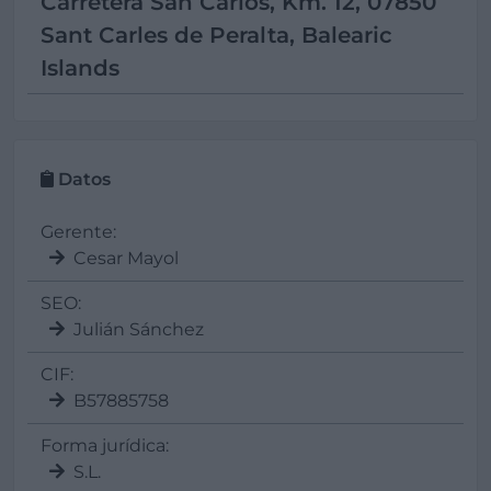
Carretera San Carlos, Km. 12, 07850
Sant Carles de Peralta, Balearic
Islands
Datos
Gerente:
Cesar Mayol
SEO:
Julián Sánchez
CIF:
B57885758
Forma jurídica:
S.L.