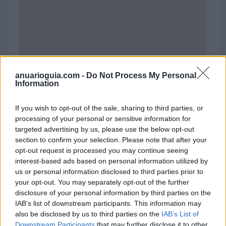
anuarioguia.com -
Do Not Process My Personal
Information
Imago Publicidad & Producciones, S.L. On
If you wish to opt-out of the sale, sharing to third parties, or
Tour
processing of your personal or sensitive information for
Garelly de la Cámara, 2
targeted advertising by us, please use the below opt-out
39770 Laredo (Cantabria)
section to confirm your selection. Please note that after your
Coordenadas geográficas:
opt-out request is processed you may continue seeing
Latitud: 43.412569, longitud: -3.415028
interest-based ads based on personal information utilized by
us or personal information disclosed to third parties prior to
your opt-out. You may separately opt-out of the further
disclosure of your personal information by third parties on the
IAB’s list of downstream participants. This information may
Región
also be disclosed by us to third parties on the
IAB’s List of
Downstream Participants
that may further disclose it to other
España