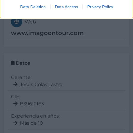
info@
imagoontour.com
Data Deletion
Data Access
Privacy Policy
Web
www.imagoontour.com
Datos
Gerente:
Jesús Colás Lastra
CIF:
B39612163
Experiencia en años:
Más de 10