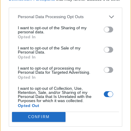
third parties.
Cantabria
Laredo
Personal Data Processing Opt Outs
I want to opt-out of the Sharing of my
personal data.
Opted In
Contacto
I want to opt-out of the Sale of my
Personal Data.
Opted In
Dirección
Garelly de la Cámara, 2
I want to opt-out of processing my
Personal Data for Targeted Advertising.
39770 Laredo (Cantabria)
Opted In
I want to opt-out of Collection, Use,
Retention, Sale, and/or Sharing of my
Teléfono
Personal Data that Is Unrelated with the
Purposes for which it was collected.
942612987
Opted Out
CONFIRM
E-mail