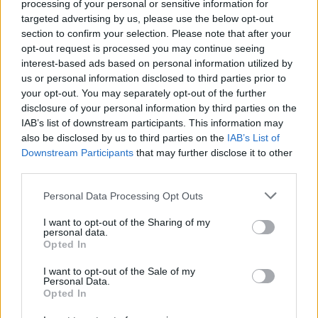
processing of your personal or sensitive information for
targeted advertising by us, please use the below opt-out
Dirección
section to confirm your selection. Please note that after your
opt-out request is processed you may continue seeing
interest-based ads based on personal information utilized by
08950 Esplugues de Llobregat
us or personal information disclosed to third parties prior to
your opt-out. You may separately opt-out of the further
(Barcelona)
disclosure of your personal information by third parties on the
IAB’s list of downstream participants. This information may
Teléfono
also be disclosed by us to third parties on the
IAB’s List of
Downstream Participants
that may further disclose it to other
626 27 35 90
third parties.
Personal Data Processing Opt Outs
E-mail
I want to opt-out of the Sharing of my
info@
personal data.
qualinhabitat.com
Opted In
I want to opt-out of the Sale of my
Web
Personal Data.
Opted In
http://www.qualinhabitat.com