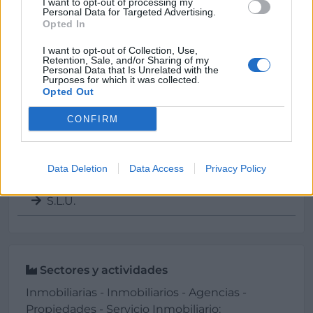
I want to opt-out of processing my
Personal Data for Targeted Advertising.
Opted In
I want to opt-out of Collection, Use,
Datos
Retention, Sale, and/or Sharing of my
Personal Data that Is Unrelated with the
Purposes for which it was collected.
Opted Out
Abogada Inmobiliaria:
Inés Llanas
CONFIRM
CIF:
B65073157
Data Deletion
Data Access
Privacy Policy
Forma jurídica:
S.L.U.
Sectores y actividades
Inmobiliarias - Inmobiliarios - Agencias -
Propiedades - Servicio Inmobiliario: