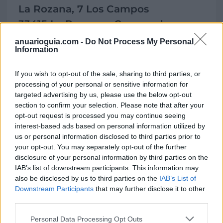
La Rozana, 7 Los Campos
33415 La Rozona - Corvera de
Asturias (Asturias)
anuarioguia.com -
Do Not Process My Personal
Information
Teléfono
If you wish to opt-out of the sale, sharing to third parties, or
985 576753 - 629 834283
processing of your personal or sensitive information for
targeted advertising by us, please use the below opt-out
section to confirm your selection. Please note that after your
Fax
opt-out request is processed you may continue seeing
interest-based ads based on personal information utilized by
985 576753
us or personal information disclosed to third parties prior to
your opt-out. You may separately opt-out of the further
disclosure of your personal information by third parties on the
IAB’s list of downstream participants. This information may
also be disclosed by us to third parties on the
IAB’s List of
Datos
Downstream Participants
that may further disclose it to other
third parties.
Gerente:
Emilio E. González
Personal Data Processing Opt Outs