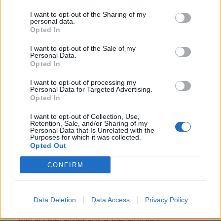
Año de fundación:
I want to opt-out of the Sharing of my
personal data.
1965
Opted In
Experiencia en años:
I want to opt-out of the Sale of my
Personal Data.
40
Opted In
Número de empleados:
I want to opt-out of processing my
Personal Data for Targeted Advertising.
3
Opted In
Superficie:
I want to opt-out of Collection, Use,
2
650 m
Retention, Sale, and/or Sharing of my
Personal Data that Is Unrelated with the
Purposes for which it was collected.
Área comercial:
Opted Out
Regional
CONFIRM
Data Deletion
Data Access
Privacy Policy
Sectores y actividades
Metal - Metalmecánica, Metalurgia y