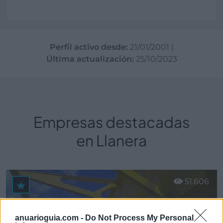
Perfil activo desde:
21/01/2001
|
Última actualización:
25/10/2023
Empresas destacadas
en Llanera
51.606
anuarioguia.com -
Do Not Process My Personal