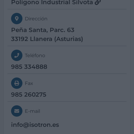
Polígono Industrial Silvota
Dirección
Peña Santa, Parc. 63
33192 Llanera (Asturias)
Teléfono
985 334888
Fax
985 260275
E-mail
info@
isotron.es