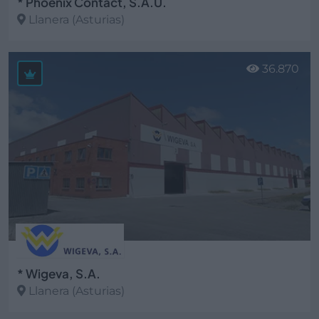
* Phoenix Contact, S.A.U.
Llanera (Asturias)
Ver más
36.870
* Wigeva, S.A.
Llanera (Asturias)