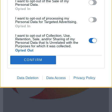
I want to opt-out of the Sale of my
Personal Data.
Opted In
I want to opt-out of processing my
Personal Data for Targeted Advertising.
Opted In
* Caparmasa Siglo XXI, S.L.
I want to opt-out of Collection, Use,
Retention, Sale, and/or Sharing of my
Cayes (Asturias)
Personal Data that Is Unrelated with the
Purposes for which it was collected.
Opted Out
Ver más
26.949
CONFIRM
Data Deletion
Data Access
Privacy Policy