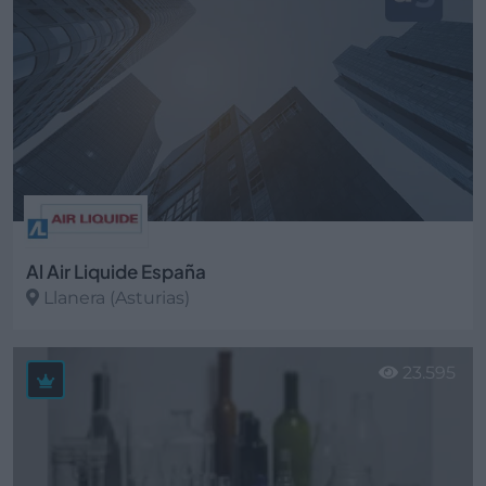
Al Air Liquide España
Llanera (Asturias)
Ver más
23.595