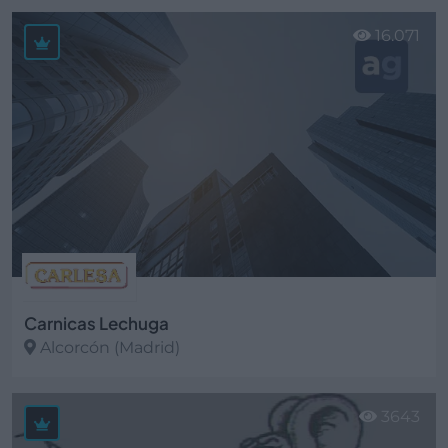
Ver más
16.071
Carnicas Lechuga
Alcorcón (Madrid)
Ver más
3643