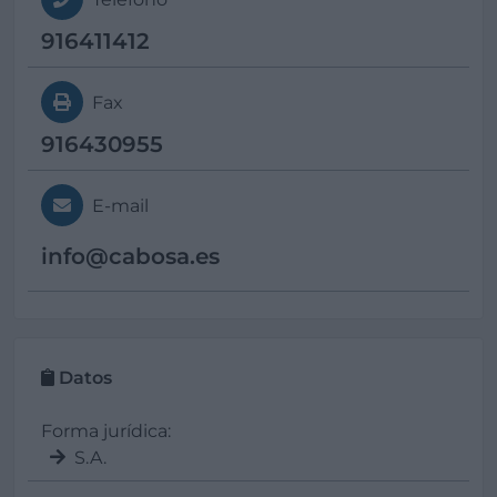
916411412
Fax
916430955
E-mail
info@
cabosa.es
Datos
Forma jurídica:
S.A.