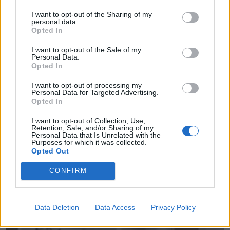
I want to opt-out of the Sharing of my
personal data.
Opted In
I want to opt-out of the Sale of my
Personal Data.
Opted In
I want to opt-out of processing my
Personal Data for Targeted Advertising.
Creaciones Venus
Opted In
Alcorcón (Madrid)
I want to opt-out of Collection, Use,
Retention, Sale, and/or Sharing of my
Ver más
Personal Data that Is Unrelated with the
Purposes for which it was collected.
13.044
Opted Out
CONFIRM
Data Deletion
Data Access
Privacy Policy