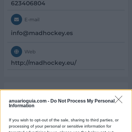
623406804
E-mail
info@
madhockey.es
Web
http://madhockey.eu/
Datos
anuarioguia.com -
Do Not Process My Personal
Information
CIF:
B87495008
If you wish to opt-out of the sale, sharing to third parties, or
Forma jurídica:
processing of your personal or sensitive information for