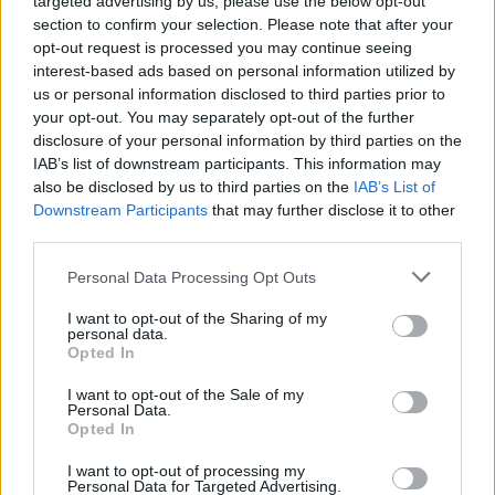
targeted advertising by us, please use the below opt-out
S.L.
section to confirm your selection. Please note that after your
opt-out request is processed you may continue seeing
interest-based ads based on personal information utilized by
us or personal information disclosed to third parties prior to
Sectores y actividades
your opt-out. You may separately opt-out of the further
disclosure of your personal information by third parties on the
Deportes, Ocio, Espectáculos, Eventos,
IAB’s list of downstream participants. This information may
Náutica, Servicios Culturales y Plataformas
also be disclosed by us to third parties on the
IAB’s List of
Online:
Downstream Participants
that may further disclose it to other
third parties.
Artículos y Material Deportivo - Venta Online
Personal Data Processing Opt Outs
I want to opt-out of the Sharing of my
personal data.
Perfil activo desde:
06/07/2023
|
Opted In
Última actualización:
25/10/2023
I want to opt-out of the Sale of my
Personal Data.
Opted In
I want to opt-out of processing my
Personal Data for Targeted Advertising.