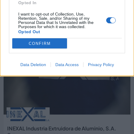
Opted In
Empresas destacadas
I want to opt-out of Collection, Use,
en Fuenlabrada
Retention, Sale, and/or Sharing of my
Personal Data that Is Unrelated with the
Purposes for which it was collected.
Opted Out
4802
CONFIRM
Data Deletion
Data Access
Privacy Policy
INEXAL Industria Extruidora de Aluminio, S.A.