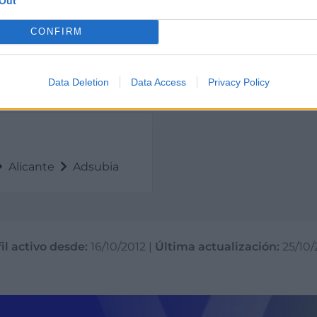
Out
CONFIRM
Data Deletion
Data Access
Privacy Policy
Alicante
Adsubia
il activo desde:
16/10/2012
|
Última actualización:
25/10/