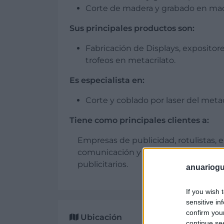
Corte de madera y grabado en made
Sus principales productos son:
Fabricación de Displays, expositore
trofeos en metacrilato.
Es especialista en:
Corte y coblado por laser del metac
Tiene como principales clientes a:
Empresas de publicidad, rotulistas,
comunicación y empresas proveedor
publicitarios.
anuariogu
If you wish 
sensitive in
confirm you
Ubicación
continue se