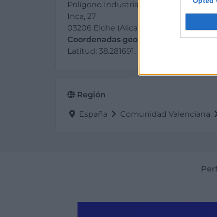
Opted 
Polígono Industrial Carrús
Inca, 27
03206 Elche (Alicante)
Coordenadas geográficas:
Latitud: 38.281691, longitud: -0.716862
Región
España
Comunidad Valenciana
Perf