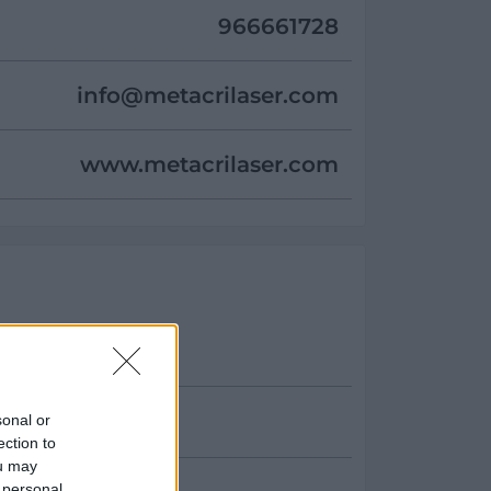
966661728
info@
metacrilaser.com
www.metacrilaser.com
sonal or
ection to
ou may
 personal