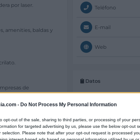
ra por laser.
Teléfono
E-mail
s, amenities, baldas y
Web
rilato.
Datos
 empresas de
as de materiales
Siglas / Anagrama:
ML
ia.com -
Do Not Process My Personal Information
Año de fundación:
to opt-out of the sale, sharing to third parties, or processing of your per
1999
formation for targeted advertising by us, please use the below opt-out s
r selection. Please note that after your opt-out request is processed y
Experiencia en años:
eing interest-based ads based on personal information utilized by us or