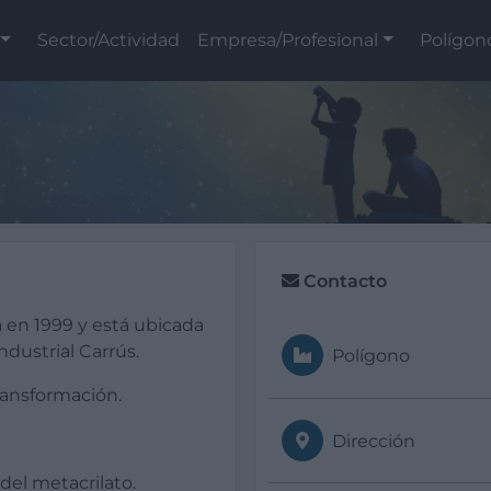
Sector/Actividad
Empresa/Profesional
Polígon
Contacto
 en 1999 y está ubicada
ndustrial Carrús.
Polígono
Transformación.
Dirección
del metacrilato.