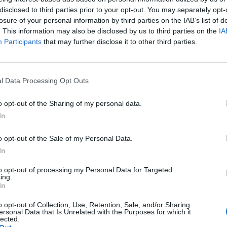
25
disclosed to third parties prior to your opt-out. You may separately opt-
losure of your personal information by third parties on the IAB’s list of
CNAE:
. This information may also be disclosed by us to third parties on the
IA
252 Fabricación de 
Participants
that may further disclose it to other third parties.
l Data Processing Opt Outs
Sectores y actividad
o opt-out of the Sharing of my personal data.
Química, Petroquímica, C
In
Plásticos - Transf
o opt-out of the Sale of my Personal Data.
In
to opt-out of processing my Personal Data for Targeted
ing.
In
o opt-out of Collection, Use, Retention, Sale, and/or Sharing
ersonal Data that Is Unrelated with the Purposes for which it
lected.